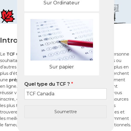
Sur Ordinateur
Introduction
Le
TCF Canada
est devenu indispensable pour toute personne
souhaitant immigrer au Canada à travers Entrée Express ou
Sur papier
d’autres programmes d’immigration. À Abengourou, de plus en
plus d’étudiants, de professionnels et de candidats recherchent
une
préparation TCF Canada
efficace, claire et entièrement
Quel type du TCF ?
*
en ligne. Dans ce guide 2025, vous découvrirez comment
réussir votre
test TCF Canada
depuis Abengourou, où vous
inscrire, comment vous entraîner et quelles sont les ressources
les plus fiables pour maximiser votre score. De plus, vous
Soumettre
trouverez des conseils pratiques, des stratégies éprouvées et
les meilleurs outils pour réussir votre TCF Canada – notamment
le fameux
Pack Nabil
, reconnu pour ses résultats exceptionnels.