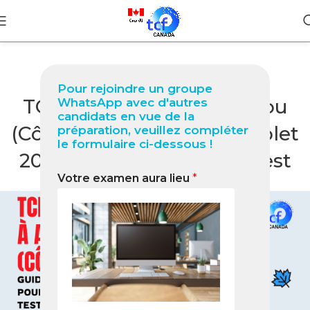
BLOG
Pour rejoindre un groupe
TCF Canada à Abengourou
WhatsApp avec d'autres
candidats en vue de la
(Côte d’Ivoire) Guide complet
préparation, veuillez compléter
le formulaire ci-dessous !
2026 pour réussir votre test
Votre examen aura lieu
*
0
Nabil
On février 16, 2026