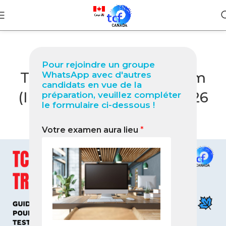
BLOG
Pour rejoindre un groupe
TCF Canada à Trivandrum
WhatsApp avec d'autres
candidats en vue de la
(Inde) Guide complet 2026
préparation, veuillez compléter
le formulaire ci-dessous !
pour réussir votre test
Votre examen aura lieu
*
0
Nabil
On février 13, 2026