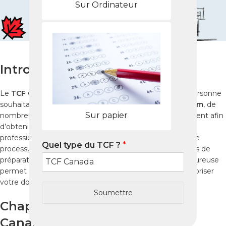
Sur Ordinateur
Introduction
Le
TCF Canada
est un test indispensable pour toute personne
souhaitant immigrer ou étudier au Canada. À
Trivandrum
, de
Sur papier
nombreux candidats cherchent à se préparer efficacement afin
d’obtenir un score optimal. Que vous soyez étudiant,
professionnel ou candidat à l’immigration, comprendre le
Quel type du TCF ?
*
processus du test, les centres d’examen et les stratégies de
préparation est essentiel. De plus, une organisation rigoureuse
permet de maximiser vos chances de réussite et de valoriser
votre dossier auprès des autorités canadiennes.
Soumettre
Chapitre 1 : Comprendre le TCF
Canada