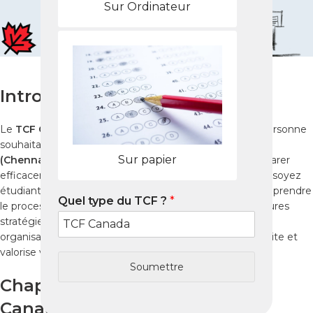
Sur Ordinateur
Introduction
Le
TCF Canada
est un test indispensable pour toute personne
souhaitant étudier ou immigrer au Canada. À
Madras
Sur papier
(Chennai)
, de nombreux candidats cherchent à se préparer
efficacement afin d’obtenir un score optimal. Que vous soyez
étudiant, professionnel ou candidat à l’immigration, comprendre
Quel type du TCF ?
*
le processus du test, les centres d’examen et les meilleures
stratégies de préparation est essentiel. En outre, une
organisation rigoureuse maximise vos chances de réussite et
valorise votre dossier auprès des autorités canadiennes.
Soumettre
Chapitre 1 : Comprendre le TCF
Canada