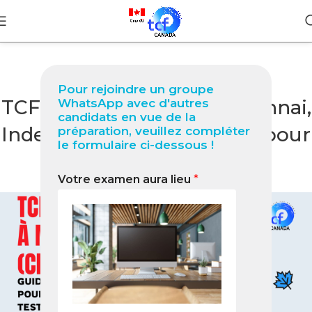
BLOG
Pour rejoindre un groupe
TCF Canada à Madras (Chennai,
WhatsApp avec d'autres
candidats en vue de la
Inde) Guide complet 2026 pour
préparation, veuillez compléter
le formulaire ci-dessous !
réussir votre test
Votre examen aura lieu
*
0
Nabil
On février 12, 2026