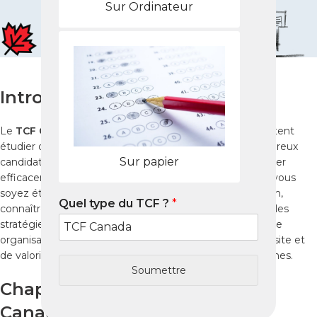
Sur Ordinateur
Introduction
Le
TCF Canada
est essentiel pour tous ceux qui souhaitent
étudier ou immigrer au Canada. À
Hyderabad
, de nombreux
Sur papier
candidats cherchent à comprendre comment se préparer
efficacement et réussir ce test officiel de français. Que vous
soyez étudiant, professionnel ou candidat à l’immigration,
Quel type du TCF ?
*
connaître le processus du test, les centres d’examen et les
stratégies de préparation est crucial. En outre, une bonne
organisation permet de maximiser vos chances de réussite et
de valoriser votre dossier auprès des autorités canadiennes.
Soumettre
Chapitre 1 : Comprendre le TCF
Canada