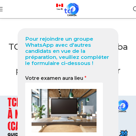
BLOG
Pour rejoindre un groupe
TCF Canada à Nkongsamba
WhatsApp avec d'autres
candidats en vue de la
(Cameroun) Guide
préparation, veuillez compléter
le formulaire ci-dessous !
professionnel 2026 pour
Votre examen aura lieu
*
réussir votre test
0
Nabil
On février 10, 2026