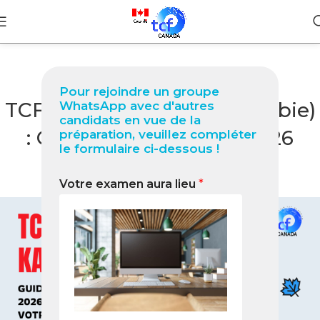
BLOG
Pour rejoindre un groupe
TCF Canada à Kabwe (Zambie)
WhatsApp avec d'autres
candidats en vue de la
: Guide professionnel 2026
préparation, veuillez compléter
le formulaire ci-dessous !
pour réussir votre test
Votre examen aura lieu
*
0
Nabil
On février 9, 2026