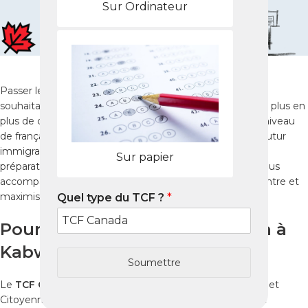
Sur Ordinateur
Passer le
TCF Canada
est essentiel pour les candidats
souhaitant immigrer ou étudier au Canada. À Kabwe, de plus en
plus de candidats choisissent ce test pour certifier leur niveau
de français. Que vous soyez étudiant, professionnel ou futur
immigrant, réussir le
test TCF Canada
nécessite une
Sur papier
préparation structurée et adaptée. Ce guide complet vous
accompagne pour comprendre le test, choisir le bon centre et
maximiser vos chances de succès.
Quel type du TCF ?
*
Pourquoi passer le TCF Canada à
Kabwe ?
Soumettre
Le
TCF Canada
est reconnu par Immigration, Réfugiés et
Citoyenneté Canada (IRCC) comme preuve officielle de