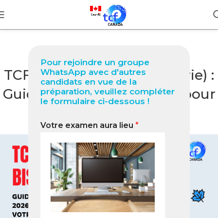
BLOG
Pour rejoindre un groupe
TCF Canada à Biskra (Algérie) :
WhatsApp avec d'autres
candidats en vue de la
Guide professionnel 2026 pour
préparation, veuillez compléter
le formulaire ci-dessous !
réussir votre test
Votre examen aura lieu
*
0
Nabil
On février 9, 2026