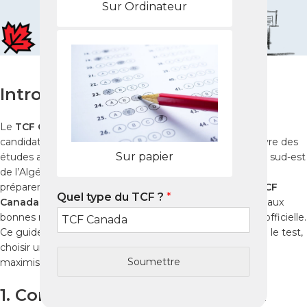
Sur Ordinateur
Introduction
Le
TCF Canada
est un examen incontournable pour les
candidats algériens qui souhaitent immigrer ou poursuivre des
Sur papier
études au Canada en 2025. À
Biskra
, ville stratégique du sud-est
de l’Algérie, de nombreux étudiants et professionnels se
préparent pour obtenir un score élevé. Réussir le
test TCF
Quel type du TCF ?
*
Canada
nécessite une préparation méthodique, l’accès aux
bonnes ressources et une maîtrise de la méthodologie officielle.
Ce guide complet vous explique comment comprendre le test,
choisir un
centre TCF
, organiser votre entraînement et
Soumettre
maximiser vos chances de réussite.
1. Comprendre le TCF Canada à