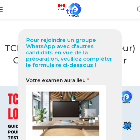
BLOG
Pour rejoindre un groupe
TCF Canada à Loja (Équateur)
WhatsApp avec d'autres
candidats en vue de la
Guide complet 2026 pour
préparation, veuillez compléter
le formulaire ci-dessous !
réussir votre test
Votre examen aura lieu
*
0
Nabil
On février 2, 2026