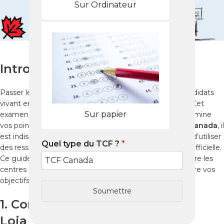
Sur Ordinateur
Introduction
Passer le
TCF Canada à Loja
est essentiel pour les candidats
vivant en Équateur et souhaitant immigrer au Canada. Cet
Sur papier
examen officiel évalue votre niveau de français et détermine
vos points pour l’immigration. Pour réussir le
test TCF Canada
, il
est indispensable de suivre une préparation structurée, d’utiliser
Quel type du TCF ?
*
des ressources fiables et de maîtriser la méthodologie officielle.
Ce guide complet 2025 vous accompagne pour connaître les
centres à Loja, préparer chaque compétence et atteindre vos
objectifs.
Soumettre
1. Comprendre le TCF Canada à
Loja