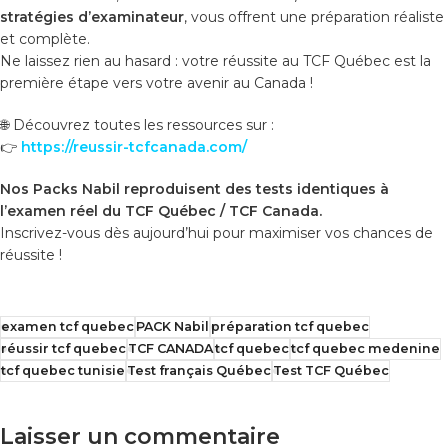
stratégies d’examinateur
, vous offrent une préparation réaliste
et complète.
Ne laissez rien au hasard : votre réussite au TCF Québec est la
première étape vers votre avenir au Canada !
🌐 Découvrez toutes les ressources sur :
👉
https://reussir-tcfcanada.com/
Nos Packs Nabil reproduisent des tests identiques à
l’examen réel du TCF Québec / TCF Canada.
Inscrivez-vous dès aujourd’hui pour maximiser vos chances de
réussite !
examen tcf quebec
PACK Nabil
préparation tcf quebec
réussir tcf quebec
TCF CANADA
tcf quebec
tcf quebec medenine
tcf quebec tunisie
Test français Québec
Test TCF Québec
Laisser un commentaire