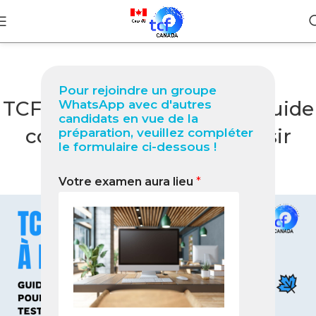
BLOG
Pour rejoindre un groupe
TCF Québec à Médenine Guide
WhatsApp avec d'autres
candidats en vue de la
complet 2026 pour réussir
préparation, veuillez compléter
le formulaire ci-dessous !
votre test
Votre examen aura lieu
*
0
Nabil
On janvier 31, 2026