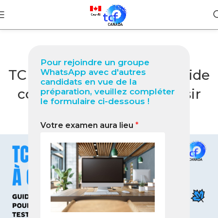
BLOG
Pour rejoindre un groupe
TCF Québec à Osasco : Guide
WhatsApp avec d'autres
candidats en vue de la
complet 2026 pour réussir
préparation, veuillez compléter
le formulaire ci-dessous !
votre test
Votre examen aura lieu
*
0
Nabil
On janvier 30, 2026