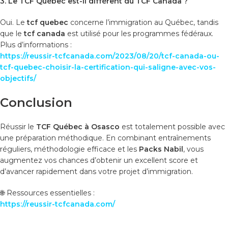
3. Le TCF Québec est-il différent du TCF Canada ?
Oui. Le
tcf quebec
concerne l’immigration au Québec, tandis
que le
tcf canada
est utilisé pour les programmes fédéraux.
Plus d’informations :
https://reussir-tcfcanada.com/2023/08/20/tcf-canada-ou-
tcf-quebec-choisir-la-certification-qui-saligne-avec-vos-
objectifs/
Conclusion
Réussir le
TCF Québec à Osasco
est totalement possible avec
une préparation méthodique. En combinant entraînements
réguliers, méthodologie efficace et les
Packs Nabil
, vous
augmentez vos chances d’obtenir un excellent score et
d’avancer rapidement dans votre projet d’immigration.
🌐 Ressources essentielles :
https://reussir-tcfcanada.com/