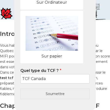
Sur Ordinateur
Introduction
Vous habitez à Osasco et votre objectif est d’immigrer au
Québec ? Le
tcf quebec
est un examen officiel exigé par le
Sur papier
MIFI pour évaluer votre niveau de français. Obtenir un bon score
est essentiel pour maximiser vos points et avancer rapidement
dans votre projet d’immigration.
Quel type du TCF ?
*
Dans ce guide complet, vous découvrirez comment réussir le
test tcf quebec
à Osasco : fonctionnement de l’examen,
préparation efficace, centres d’examen locaux et ressources
fiables, notamment les
Packs Nabil
, reconnus pour reproduire
Soumettre
fidèlement les tests réels.
Chapitre 1 : Qu’est-ce que le TCF