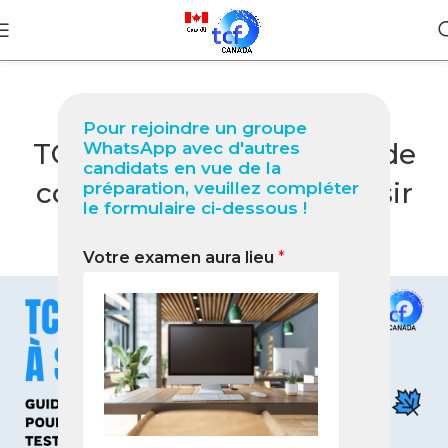
BLOG
Pour rejoindre un groupe
TCF Québec à Sanya Guide
WhatsApp avec d'autres
candidats en vue de la
complet 2026 pour réussir
préparation, veuillez compléter
le formulaire ci-dessous !
votre test
Votre examen aura lieu
*
0
Nabil
On janvier 29, 2026