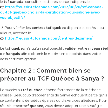
le
tcf canada
, consultez cette ressource indispensable :
👉
https://reussir-tcfcanada.com/2023/08/20/tcf-canada-
ou-tcf-quebec-choisir-la-certification-qui-saligne-avec-
vos-objectifs/
📍 Pour vérifier les
centres tcf quebec
disponibles en Asie ou
ailleurs, accédez ici :
👉
https://reussir-tcfcanada.com/centres-dexamen/
Le
tcf quebec
n’a qu’un seul objectif :
valider votre niveau réel
de français
afin d’obtenir le maximum de points dans votre
dossier d’immigration.
Chapitre 2 : Comment bien se
préparer au TCF Québec à Sanya ?
Le succès au
tcf quebec
dépend fortement de la méthode
utilisée. Beaucoup d’apprenants de Sanya échouent parce qu’ils
se contentent de vidéos éparses ou d’exercices aléatoires. Pour
réussir le
test tcf quebec
, vous devez adopter une stratégie