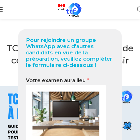
BLOG
Pour rejoindre un groupe
TCF Québec à Ningbo Guide
WhatsApp avec d'autres
candidats en vue de la
complet 2026 pour réussir
préparation, veuillez compléter
le formulaire ci-dessous !
votre test
Votre examen aura lieu
*
0
Nabil
On janvier 29, 2026