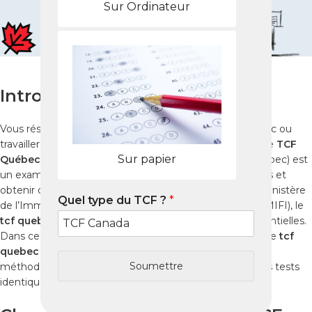
Sur Ordinateur
Introduction
Vous résidez à Ningbo et souhaitez immigrer au Québec ou
travailler dans une province francophone du Canada ? Le
TCF
Sur papier
Québec
(Test de Connaissance du Français pour le Québec) est
un examen officiel pour certifier votre niveau de français et
obtenir des points pour l’immigration. Reconnu par le Ministère
Quel type du TCF ?
*
de l’Immigration, de la Francisation et de l’Intégration (MIFI), le
tcf quebec
évalue vos compétences linguistiques essentielles.
Dans ce guide, nous vous expliquons comment réussir le
tcf
quebec
à Ningbo grâce à des ressources fiables, une
Soumettre
méthodologie claire et les Packs Nabil, reproduisant des tests
identiques à l’examen réel.