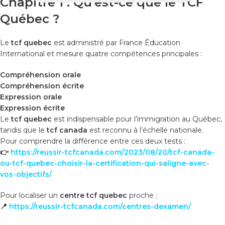
Chapitre 1 : Qu’est-ce que le TCF
Québec ?
Le
tcf quebec
est administré par France Éducation
International et mesure quatre compétences principales :
Compréhension orale
Compréhension écrite
Expression orale
Expression écrite
Le
tcf quebec
est indispensable pour l’immigration au Québec,
tandis que le
tcf canada
est reconnu à l’échelle nationale.
Pour comprendre la différence entre ces deux tests :
👉
https://reussir-tcfcanada.com/2023/08/20/tcf-canada-
ou-tcf-quebec-choisir-la-certification-qui-saligne-avec-
vos-objectifs/
Pour localiser un
centre tcf quebec
proche :
📍
https://reussir-tcfcanada.com/centres-dexamen/