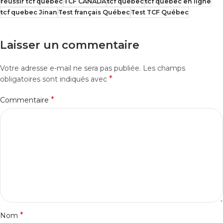
réussir tcf quebec
TCF CANADA
tcf quebec
tcf quebec en ligne
tcf quebec Jinan
Test français Québec
Test TCF Québec
Laisser un commentaire
Votre adresse e-mail ne sera pas publiée.
Les champs
*
obligatoires sont indiqués avec
*
Commentaire
*
Nom