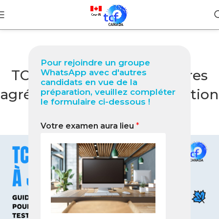
BLOG
Pour rejoindre un groupe
TCF Québec à Jinan Centres
WhatsApp avec d'autres
candidats en vue de la
agréés, inscription, préparation
préparation, veuillez compléter
le formulaire ci-dessous !
et conseils 2026
Votre examen aura lieu
*
0
Nabil
On janvier 27, 2026