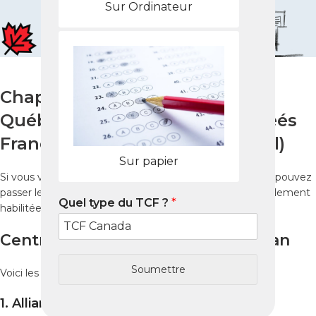
Sur Ordinateur
Chapitre 1 – Où passer le TCF
Québec à Jinan ? (Centres agréés
France Éducation International)
Sur papier
Si vous vivez à
Jinan (
济南
)
, capitale du Shandong, vous pouvez
passer le
TCF Québec
dans plusieurs institutions officiellement
Quel type du TCF ?
*
habilitées par
France Éducation International (FEI)
.
Centres agréés TCF Québec à Jinan
Soumettre
Voici les centres les plus fiables et reconnus :
1. Alliance Française de Jinan