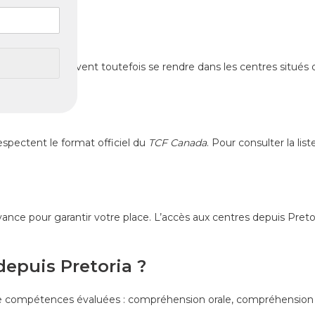
ia ?
 candidats peuvent toutefois se rendre dans les centres situés d
espectent le format officiel du
TCF Canada
. Pour consulter la lis
vance pour garantir votre place. L’accès aux centres depuis Pretori
epuis Pretoria ?
uatre compétences évaluées : compréhension orale, compréhension é