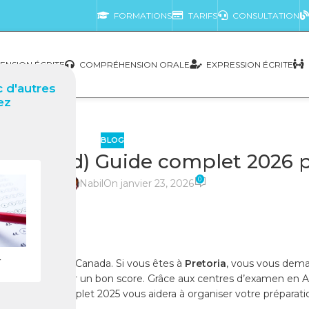
FORMATIONS
TARIFS
CONSULTATION
NSION ÉCRITE
COMPRÉHENSION ORALE
EXPRESSION ÉCRITE
 d'autres
ez
BLOG
e du Sud) Guide complet 2026 po
0
posté par
Nabil
On janvier 23, 2026
r
ent immigrer au Canada. Si vous êtes à
Pretoria
, vous vous dema
ser pour obtenir un bon score. Grâce aux centres d’examen en A
e. Ce guide complet 2025 vous aidera à organiser votre préparat