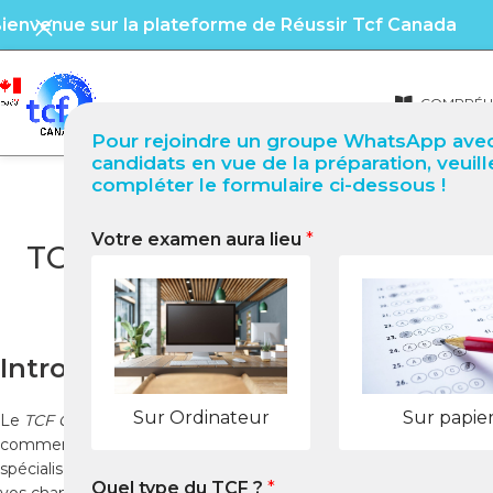
ienvenue sur la plateforme de Réussir Tcf Canada
COMPRÉHE
Pour rejoindre un groupe WhatsApp avec
candidats en vue de la préparation, veuill
compléter le formulaire ci-dessous !
Votre examen aura lieu
*
TCF Canada à Pretoria (Afriqu
Introduction
Sur Ordinateur
Sur papie
Le
TCF Canada
est un test essentiel pour tous ceux qui souhait
comment vous préparer efficacement et quelles ressources utili
spécialisées, préparer le
test TCF Canada
est simple et accessibl
Quel type du TCF ?
*