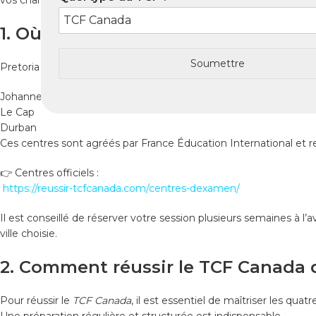
vos chances de réussite.
1. Où passer le TCF Canada à Pretor
Soumettre
Pretoria ne dispose pas toujours d’un centre TCF permanent. Les
Johannesburg
Le Cap
Durban
Ces centres sont agréés par France Éducation International et r
👉 Centres officiels :
https://reussir-tcfcanada.com/centres-dexamen/
Il est conseillé de réserver votre session plusieurs semaines à l’a
ville choisie.
2. Comment réussir le TCF Canada d
Pour réussir le
TCF Canada
, il est essentiel de maîtriser les q