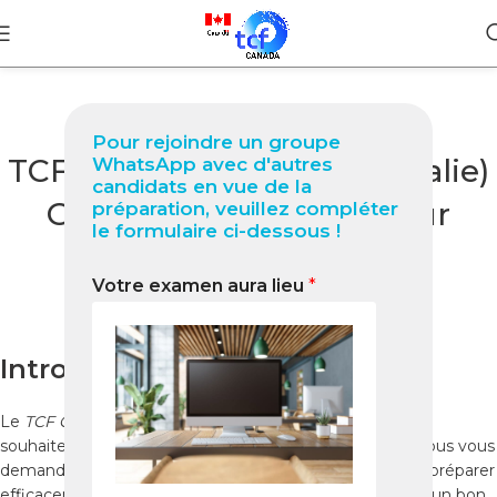
BLOG
Pour rejoindre un groupe
TCF Canada à Perth (Australie)
WhatsApp avec d'autres
candidats en vue de la
Guide complet 2026 pour
préparation, veuillez compléter
le formulaire ci-dessous !
réussir votre test
Votre examen aura lieu
*
0
Nabil
On janvier 23, 2026
Introduction
Le
TCF Canada
est un test essentiel pour tous ceux qui
souhaitent immigrer au Canada. Si vous êtes à
Perth
, vous vous
demandez sûrement où passer le test, comment vous préparer
efficacement et quelles ressources utiliser pour obtenir un bon