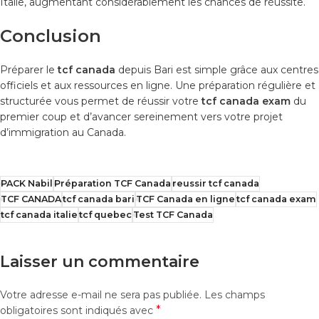
Italie, augmentant considérablement les chances de réussite.
Conclusion
Préparer le
tcf canada
depuis Bari est simple grâce aux centres
officiels et aux ressources en ligne. Une préparation régulière et
structurée vous permet de réussir votre
tcf canada exam
du
premier coup et d’avancer sereinement vers votre projet
d’immigration au Canada.
PACK Nabil
Préparation TCF Canada
reussir tcf canada
TCF CANADA
tcf canada bari
TCF Canada en ligne
tcf canada exam
tcf canada italie
tcf quebec
Test TCF Canada
Laisser un commentaire
Votre adresse e-mail ne sera pas publiée.
Les champs
*
obligatoires sont indiqués avec