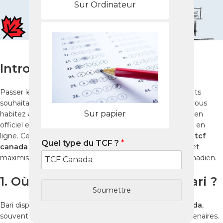
Sur Ordinateur
Introduction
Passer le
tcf canada
est une étape clé pour les candidats
souhaitant immigrer, étudier ou travailler au Canada. Si vous
Sur papier
habitez à Bari, vous pouvez accéder à un centre d’examen
officiel et suivre une
préparation tcf canada
complète en
ligne. Ce guide vous explique comment organiser votre
tcf
Quel type du TCF ?
*
canada exam
, améliorer vos compétences en français et
maximiser vos chances de réussite pour votre projet canadien.
1. Où passer le TCF Canada à Bari ?
Soumettre
Bari dispose de centres officiels pour passer le
tcf canada
,
souvent affiliés aux Alliances Françaises ou instituts partenaires.