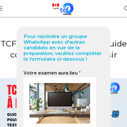
BLOG
Pour rejoindre un groupe
TCF Canada à Bari (Italie) Guide
WhatsApp avec d'autres
candidats en vue de la
complet 2026 pour réussir
préparation, veuillez compléter
le formulaire ci-dessous !
votre test
Votre examen aura lieu
*
0
Nabil
On janvier 21, 2026