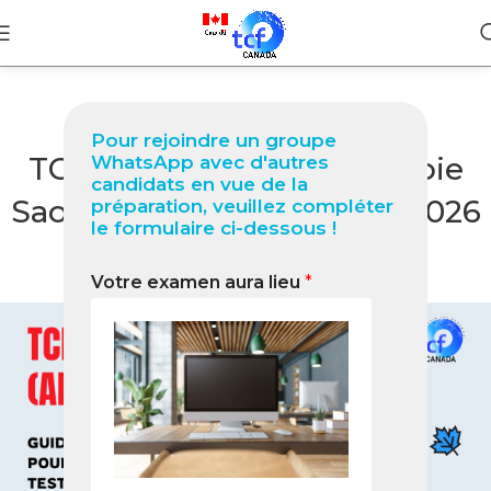
BLOG
Pour rejoindre un groupe
TCF Canada à Al‑Ula (Arabie
WhatsApp avec d'autres
candidats en vue de la
Saoudite) Guide complet 2026
préparation, veuillez compléter
le formulaire ci-dessous !
pour réussir votre test
Votre examen aura lieu
*
0
Nabil
On janvier 21, 2026