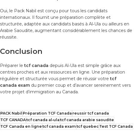
Oui, le Pack Nabil est conçu pour tous les candidats
internationaux. Il fournit une préparation complète et
structurée, adaptée aux candidats basés à Al‑Ula ou ailleurs en
Arabie Saoudite, augmentant considérablement les chances de
réussite.
Conclusion
Préparer le
tcf canada
depuis Al‑Ula est simple grâce aux
centres proches et aux ressources en ligne. Une préparation
régulière et structurée vous permet de réussir votre
tcf
canada exam
du premier coup et d’avancer sereinement vers
votre projet d’immigration au Canada.
PACK Nabil
Préparation TCF Canada
reussir tcf canada
TCF CANADA
tcf canada al‑ula
tcf canada arabie saoudite
TCF Canada en ligne
tcf canada exam
tcf quebec
Test TCF Canada