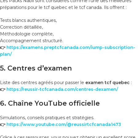
Les Packs Nabil sont considérés comme l’une des meilleures
préparations pour le tcf quebec et le tcf canada. Ils offrent :
Tests blancs authentiques,
Correction détaillée,
Méthodologie complète,
Accompagnement structuré.
👉
https://examens.preptcfcanada.com/iump-subscription-
plan/
5. Centres d’examen
Liste des centres agréés pour passer le
examen tcf quebec
:
👉
https://reussir-tcfcanada.com/centres-dexamen/
6. Chaîne YouTube officielle
Simulations, conseils pratiques et stratégies.
👉
https://www.youtube.com/@reussirtcfcanada1473
Grâce à ces ressources, vous pouvez obtenir un excellent score