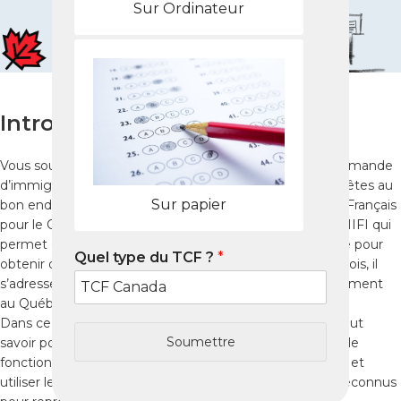
Sur Ordinateur
Introduction
Vous souhaitez réussir le
tcf quebec
et déposer une demande
d’immigration au Québec en 2025 depuis Tanda ? Vous êtes au
Sur papier
bon endroit. Le
TCF Québec
(Test de Connaissance du Français
pour le Québec) est un examen officiel reconnu par le MIFI qui
permet d’évaluer votre niveau de français. Indispensable pour
Quel type du TCF ?
*
obtenir des points dans le système de sélection québécois, il
s’adresse aux candidats qui souhaitent s’installer durablement
au Québec.
Dans ce guide complet, vous apprendrez tout ce qu’il faut
Soumettre
savoir pour réussir le
tcf quebec à Tanda
, comprendre le
fonctionnement du test, adopter une stratégie efficace et
utiliser les meilleures ressources, dont les Packs Nabil, reconnus