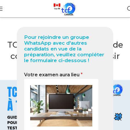
BLOG
Pour rejoindre un groupe
TCF Québec à Tanda : Guide
WhatsApp avec d'autres
candidats en vue de la
complet 2026 pour réussir
préparation, veuillez compléter
le formulaire ci-dessous !
votre test
Votre examen aura lieu
*
0
Nabil
On janvier 19, 2026