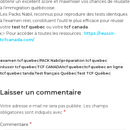
obtenir un excellent score et maximiser vos chances de réussite
à l’immigration québécoise.
Les Packs Nabil, reconnus pour reproduire des tests identiques
à l’examen réel, constituent l’outil le plus efficace pour réussir
votre
test tcf quebec
ou votre
tcf canada
.
👉 Pour accéder à toutes les ressources :
https://reussir-
tcfcanada.com/
examen tcf quebec
PACK Nabil
préparation tcf quebec
réussir tcf quebec
TCF CANADA
tcf quebec
tcf quebec en ligne
tcf quebec tanda
Test français Québec
Test TCF Québec
Laisser un commentaire
Votre adresse e-mail ne sera pas publiée.
Les champs
*
obligatoires sont indiqués avec
*
Commentaire