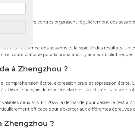
gzhou ?
CF Québec. Ces centres organisent régulièrement des sessions po
ur :
ement, la fréquence des sessions et la rapidité des résultats. Un 
t un cadre pratique pour la préparation grâce aux bibliothèques
ada à Zhengzhou ?
 compréhension écrite, expression orale et expression écrite.
à utiliser le français de manière claire et structurée. La durée to
nt valables deux ans. En 2025, la demande pour passer le test à Z
articulièrement efficace pour s’exercer aux différentes épreuves 
 à Zhengzhou ?