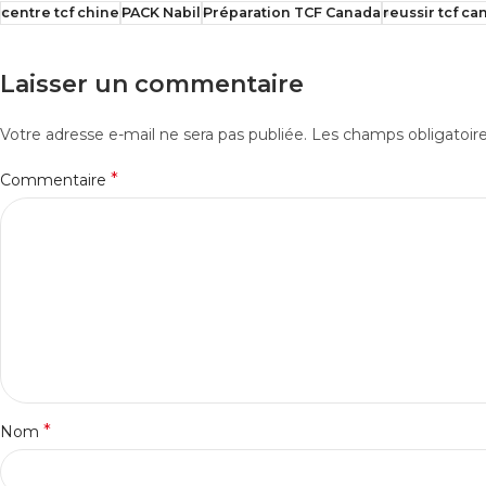
centre tcf chine
PACK Nabil
Préparation TCF Canada
reussir tcf ca
Laisser un commentaire
Votre adresse e-mail ne sera pas publiée.
Les champs obligatoir
*
Commentaire
*
Nom