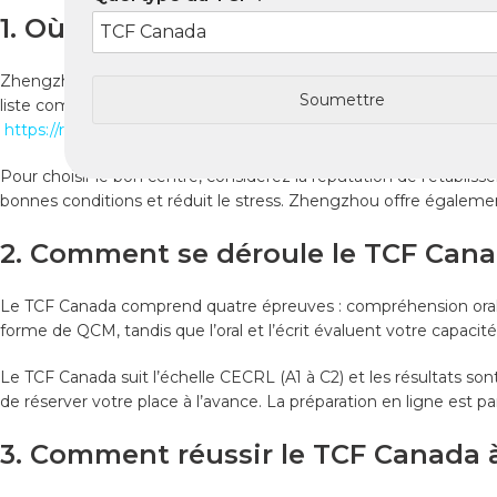
1. Où passer le TCF Canada à Zhen
Zhengzhou dispose de centres agréés pour le TCF Canada et le T
Soumettre
liste complète et officielle des centres disponibles, rendez-vous s
https://reussir-tcfcanada.com/centres-dexamen/
Pour choisir le bon centre, considérez la réputation de l’établiss
bonnes conditions et réduit le stress. Zhengzhou offre égalemen
2. Comment se déroule le TCF Can
Le TCF Canada comprend quatre épreuves : compréhension orale,
forme de QCM, tandis que l’oral et l’écrit évaluent votre capacité 
Le TCF Canada suit l’échelle CECRL (A1 à C2) et les résultats so
de réserver votre place à l’avance. La préparation en ligne est p
3. Comment réussir le TCF Canada