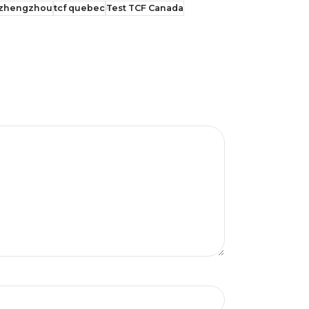
 zhengzhou
tcf quebec
Test TCF Canada