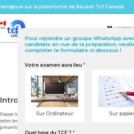
ienvenue sur la plateforme de Réussir Tcf Canada
COMPRÉHE
Pour rejoindre un groupe WhatsApp avec
candidats en vue de la préparation, veuill
compléter le formulaire ci-dessous !
Votre examen aura lieu
*
TCF Canada à Zhengzhou (C
Introduction
Sur Ordinateur
Sur papie
Passer le TCF Canada à Zhengzhou est une étape importante pour
selon les exigences d’IRCC. Pour réussir, il est essentiel de con
présente toutes les informations nécessaires pour passer le T
Quel type du TCF ?
*