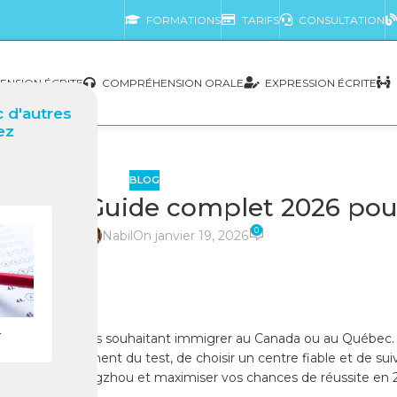
FORMATIONS
TARIFS
CONSULTATION
NSION ÉCRITE
COMPRÉHENSION ORALE
EXPRESSION ÉCRITE
 d'autres
ez
BLOG
hine) Guide complet 2026 pour 
0
posté par
Nabil
On janvier 19, 2026
r
 les candidats souhaitant immigrer au Canada ou au Québec. Ce t
naître le déroulement du test, de choisir un centre fiable et de s
CF Canada à Zhengzhou et maximiser vos chances de réussite en 