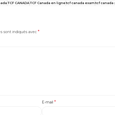
nada
TCF CANADA
TCF Canada en ligne
tcf canada exam
tcf canada
*
es sont indiqués avec
*
E-mail