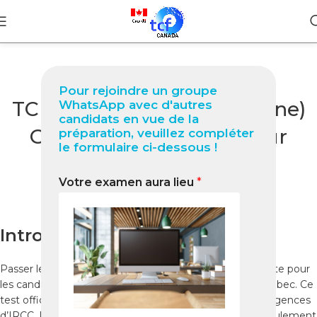
BLOG
Pour rejoindre un groupe
TCF Canada à Wuhan (Chine)
WhatsApp avec d'autres
candidats en vue de la
Guide complet 2026 pour
préparation, veuillez compléter
le formulaire ci-dessous !
réussir votre test
Votre examen aura lieu
*
0
Nabil
On janvier 19, 2026
Introduction
Passer le TCF Canada à Wuhan est une étape importante pour
les candidats souhaitant immigrer au Canada ou au Québec. Ce
test officiel certifie votre niveau de français selon les exigences
d’IRCC. Pour réussir, il est essentiel de connaître le déroulement