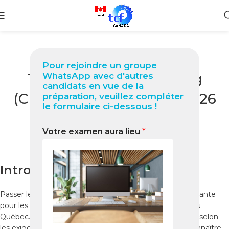
BLOG
Pour rejoindre un groupe
TCF Canada à Shenyang
WhatsApp avec d'autres
candidats en vue de la
(Chine) Guide complet 2026
préparation, veuillez compléter
le formulaire ci-dessous !
pour réussir votre test
Votre examen aura lieu
*
0
Nabil
On janvier 19, 2026
Introduction
Passer le TCF Canada à Shenyang est une étape importante
pour les candidats souhaitant immigrer au Canada ou au
Québec. Ce test officiel certifie votre niveau de français selon
les exigences d’IRCC. Pour réussir, il est essentiel de connaître