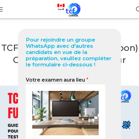
BLOG
Pour rejoindre un groupe
TCF Canada à Fukuoka (Japon)
WhatsApp avec d'autres
candidats en vue de la
Guide complet 2026 pour
préparation, veuillez compléter
le formulaire ci-dessous !
réussir votre test
Votre examen aura lieu
*
0
Nabil
On janvier 19, 2026