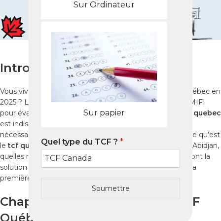
Sur Ordinateur
Introduction
Vous vivez à
Abidjan
et vous souhaitez immigrer au Québec en
2025 ? Le
tcf quebec
est l’examen officiel exigé par le MIFI
Sur papier
pour évaluer votre niveau de français. Réussir le
test tcf quebec
est indispensable pour obtenir les points linguistiques
nécessaires. Dans ce guide complet, vous découvrirez ce qu’est
Quel type du TCF ?
*
le
tcf quebec
, comment vous préparer efficacement à Abidjan,
quelles ressources utiliser et pourquoi les
Packs Nabil
sont la
solution la plus fiable pour atteindre un score élevé dès la
première tentative.
Soumettre
Chapitre 1 : Qu’est-ce que le TCF
Québec ?