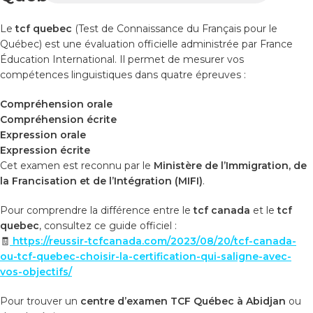
Le
tcf quebec
(Test de Connaissance du Français pour le
Québec) est une évaluation officielle administrée par France
Éducation International. Il permet de mesurer vos
compétences linguistiques dans quatre épreuves :
Compréhension orale
Compréhension écrite
Expression orale
Expression écrite
Cet examen est reconnu par le
Ministère de l’Immigration, de
la Francisation et de l’Intégration (MIFI)
.
Pour comprendre la différence entre le
tcf canada
et le
tcf
quebec
, consultez ce guide officiel :
🧾
https://reussir-tcfcanada.com/2023/08/20/tcf-canada-
ou-tcf-quebec-choisir-la-certification-qui-saligne-avec-
vos-objectifs/
Pour trouver un
centre d’examen TCF Québec à Abidjan
ou