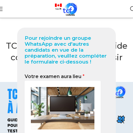
BLOG
Pour rejoindre un groupe
TCF Québec à Abidjan Guide
WhatsApp avec d'autres
candidats en vue de la
complet 2026 pour réussir
préparation, veuillez compléter
le formulaire ci-dessous !
votre test
Votre examen aura lieu
*
0
Nabil
On janvier 18, 2026