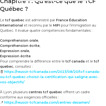
Chapitre 1 : Qu’est-ce que le TCF
Québec ?
Le
tcf quebec
est administré par
France Éducation
International
et reconnu par le
MIFI
pour l’immigration au
Québec. Il évalue quatre compétences fondamentales :
Compréhension orale
,
Compréhension écrite
,
Expression orale
,
Expression écrite
.
Pour comprendre la différence entre le
tcf canada
et le
tcf
quebec
, consultez :
🧾
https://reussir-tcfcanada.com/2023/08/20/tcf-canada-
ou-tcf-quebec-choisir-la-certification-qui-saligne-avec-
vos-objectifs/
À Lyon, plusieurs
centres tcf quebec
offrent un cadre
conforme aux exigences officielles :
📍
https://reussir-tcfcanada.com/centres-dexamen/