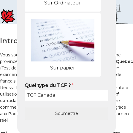
Sur Ordinateur
Introduction
Vous souhaitez immigrer au Québec ou travailler dans une
province francophone du Canada depuis Lyon ? Le
TCF Québec
Sur papier
(Test de Connaissance du Français pour le Québec) est un
examen officiel indispensable pour évaluer votre niveau de
français.
Quel type du TCF ?
*
Réussir le
tcf quebec
à Lyon demande méthode, régularité et
utilisation de ressources fiables. Que vous prépariez le
tcf
canada
ou le
tcf quebec
, ce guide complet vous montre
comment atteindre vos objectifs en 2025, notamment grâce
Soumettre
aux
Packs Nabil
, reproduisant des tests identiques à l’examen
réel.