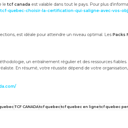
e le
tcf canada
est valable dans tout le pays. Pour plus d’informa
cf-quebec-choisir-la-certification-qui-saligne-avec-vos-obj
?
rections, est idéale pour atteindre un niveau optimal. Les
Packs 
thodologie, un entraînement régulier et des ressources fiables
réaliste. En résumé, votre réussite dépend de votre organisation
ada.com/
 quebec
TCF CANADA
tcf quebec
tcf quebec en ligne
tcf quebec pe