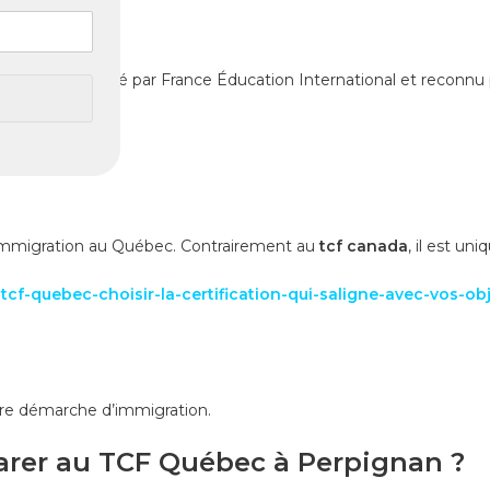
uébec ?
) est administré par France Éducation International et reconnu 
’immigration au Québec. Contrairement au
tcf canada
, il est u
cf-quebec-choisir-la-certification-qui-saligne-avec-vos-obj
tre démarche d’immigration.
arer au TCF Québec à Perpignan ?