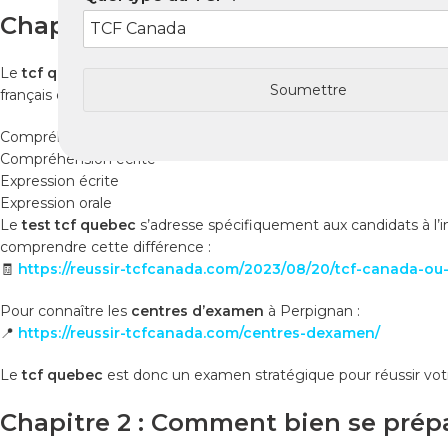
Chapitre 1 : Qu’est-ce que le TCF Q
Le
tcf quebec
(Test de Connaissance du Français pour le Québec
Soumettre
français dans quatre domaines principaux :
Compréhension orale
Compréhension écrite
Expression écrite
Expression orale
Le
test tcf quebec
s’adresse spécifiquement aux candidats à l
comprendre cette différence :
🧾
https://reussir-tcfcanada.com/2023/08/20/tcf-canada-ou-t
Pour connaître les
centres d’examen
à Perpignan :
📍
https://reussir-tcfcanada.com/centres-dexamen/
Le
tcf quebec
est donc un examen stratégique pour réussir vo
Chapitre 2 : Comment bien se prép