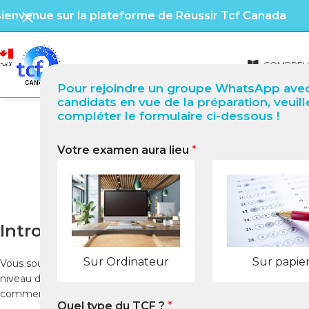
ienvenue sur la plateforme de Réussir Tcf Canada
COMPRÉHE
Pour rejoindre un groupe WhatsApp avec
candidats en vue de la préparation, veuill
compléter le formulaire ci-dessous !
Votre examen aura lieu
*
TCF Québec à Perpigna
Introduction
Sur Ordinateur
Sur papie
Vous souhaitez passer le
tcf quebec
à
Perpignan
pour concréti
niveau de français et d’obtenir les points requis par le MIFI. Réus
comment vous préparer efficacement, quelles ressources utilise
Quel type du TCF ?
*