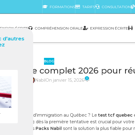
FORMATIONS
TARIFS
CONSULTATION
NSION ÉCRITE
COMPRÉHENSION ORALE
EXPRESSION ÉCRITE
 d'autres
ez
BLOG
n Guide complet 2026 pour réus
0
posté par
Nabil
On janvier 15, 2026
r
ser votre projet d’immigration au Québec ? Le
test tcf quebec
e
sir le
tcf quebec
dès la première tentative est crucial pour votr
r et pourquoi les
Packs Nabil
sont la solution la plus fiable pou