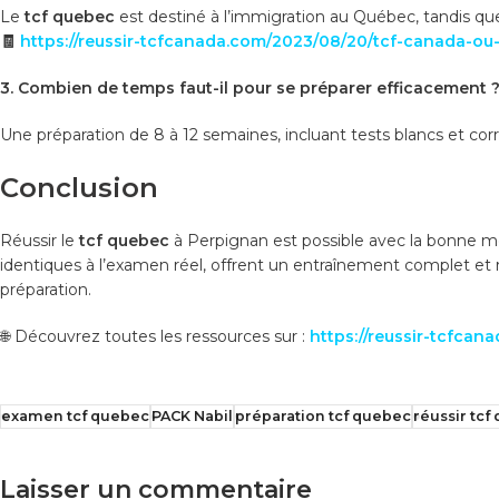
Le
tcf quebec
est destiné à l’immigration au Québec, tandis qu
🧾
https://reussir-tcfcanada.com/2023/08/20/tcf-canada-ou-t
3. Combien de temps faut-il pour se préparer efficacement 
Une préparation de 8 à 12 semaines, incluant tests blancs et cor
Conclusion
Réussir le
tcf quebec
à Perpignan est possible avec la bonne mé
identiques à l’examen réel, offrent un entraînement complet et 
préparation.
🌐 Découvrez toutes les ressources sur :
https://reussir-tcfcan
examen tcf quebec
PACK Nabil
préparation tcf quebec
réussir tcf
Laisser un commentaire