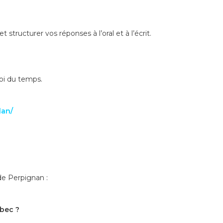
tructurer vos réponses à l’oral et à l’écrit.
loi du temps.
lan/
de Perpignan :
ébec ?