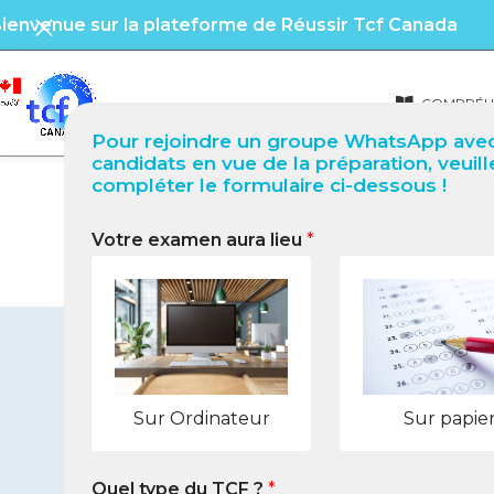
ienvenue sur la plateforme de Réussir Tcf Canada
COMPRÉHE
Pour rejoindre un groupe WhatsApp avec
candidats en vue de la préparation, veuill
compléter le formulaire ci-dessous !
Votre examen aura lieu
*
TCF Québec à Limoges
Sur Ordinateur
Sur papie
Quel type du TCF ?
*