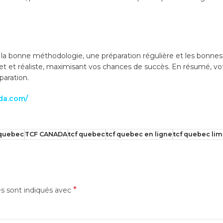
la bonne méthodologie, une préparation régulière et les bonnes
et et réaliste, maximisant vos chances de succès. En résumé, vo
paration.
ada.com/
 quebec
TCF CANADA
tcf quebec
tcf quebec en ligne
tcf quebec li
*
es sont indiqués avec