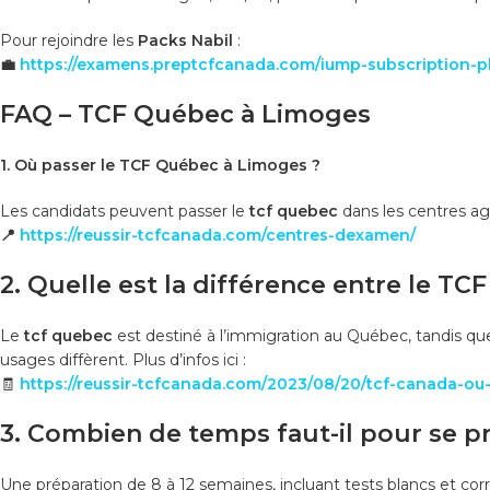
Pour rejoindre les
Packs Nabil
:
💼
https://examens.preptcfcanada.com/iump-subscription-p
FAQ – TCF Québec à Limoges
1. Où passer le TCF Québec à Limoges ?
Les candidats peuvent passer le
tcf quebec
dans les centres ag
📍
https://reussir-tcfcanada.com/centres-dexamen/
2. Quelle est la différence entre le T
Le
tcf quebec
est destiné à l’immigration au Québec, tandis qu
usages diffèrent. Plus d’infos ici :
🧾
https://reussir-tcfcanada.com/2023/08/20/tcf-canada-ou-t
3. Combien de temps faut-il pour se p
Une préparation de 8 à 12 semaines, incluant tests blancs et cor