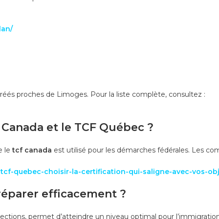
lan/
réés proches de Limoges. Pour la liste complète, consultez :
CF Canada et le TCF Québec ?
e le
tcf canada
est utilisé pour les démarches fédérales. Les co
cf-quebec-choisir-la-certification-qui-saligne-avec-vos-obj
réparer efficacement ?
rections, permet d’atteindre un niveau optimal pour l’immigratio