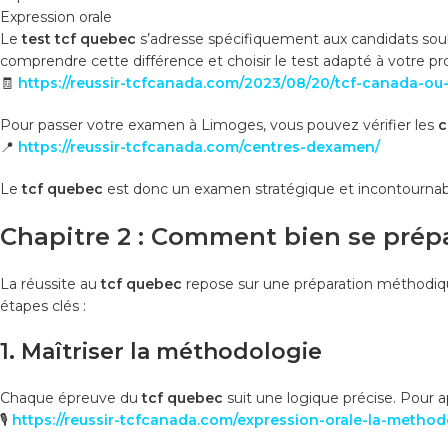
Expression orale
Le
test tcf quebec
s’adresse spécifiquement aux candidats sou
comprendre cette différence et choisir le test adapté à votre pro
🧾
https://reussir-tcfcanada.com/2023/08/20/tcf-canada-ou-t
Pour passer votre examen à Limoges, vous pouvez vérifier les
c
📍
https://reussir-tcfcanada.com/centres-dexamen/
Le
tcf quebec
est donc un examen stratégique et incontournable
Chapitre 2 : Comment bien se prép
La réussite au
tcf quebec
repose sur une préparation méthodiqu
étapes clés :
1. Maîtriser la méthodologie
Chaque épreuve du
tcf quebec
suit une logique précise. Pour a
🎙️
https://reussir-tcfcanada.com/expression-orale-la-method