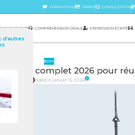
FORMATIONS
TARIFS
CONSULTATION
NSION ÉCRITE
COMPRÉHENSION ORALE
EXPRESSION ÉCRITE
 d'autres
ez
BLOG
 Guide complet 2026 pour réuss
0
posté par
Nabil
On janvier 15, 2026
r