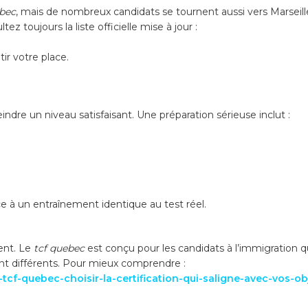
ebec
, mais de nombreux candidats se tournent aussi vers Marsei
ez toujours la liste officielle mise à jour :
ir votre place.
?
ndre un niveau satisfaisant. Une préparation sérieuse inclut :
 à un entraînement identique au test réel.
ent. Le
tcf quebec
est conçu pour les candidats à l’immigration 
nt différents. Pour mieux comprendre :
cf-quebec-choisir-la-certification-qui-saligne-avec-vos-obj