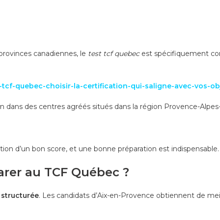
s provinces canadiennes, le
test tcf quebec
est spécifiquement conç
cf-quebec-choisir-la-certification-qui-saligne-avec-vos-obj
 dans des centres agréés situés dans la région Provence-Alpes-C
ion d’un bon score, et une bonne préparation est indispensable.
arer au TCF Québec ?
 structurée
. Les candidats d’Aix-en-Provence obtiennent de meil