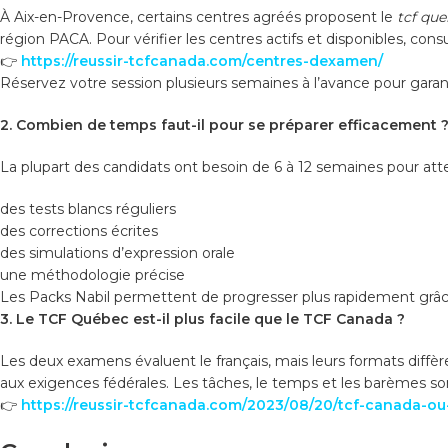
À Aix-en-Provence, certains centres agréés proposent le
tcf qu
région PACA. Pour vérifier les centres actifs et disponibles, consult
👉
https://reussir-tcfcanada.com/centres-dexamen/
Réservez votre session plusieurs semaines à l’avance pour garant
2. Combien de temps faut-il pour se préparer efficacement 
La plupart des candidats ont besoin de 6 à 12 semaines pour attei
des tests blancs réguliers
des corrections écrites
des simulations d’expression orale
une méthodologie précise
Les Packs Nabil permettent de progresser plus rapidement grâce
3. Le TCF Québec est-il plus facile que le TCF Canada ?
Les deux examens évaluent le français, mais leurs formats diffèr
aux exigences fédérales. Les tâches, le temps et les barèmes so
👉
https://reussir-tcfcanada.com/2023/08/20/tcf-canada-ou-t