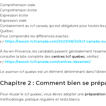
Compréhension orale
Compréhension écrite
Expression écrite
Expression orale
Contrairement au
tcf canada
, qui est obligatoire pour toutes le
Québec.
Pour comprendre les différences exactes :
👉
https://reussir-tcfcanada.com/2023/08/20/tcf-canada-ou-t
À Aix-en-Provence, les candidats passent généralement l’examen
consulter la liste complète des
centres tcf quebec
, vérifiez :
👉
https://reussir-tcfcanada.com/centres-dexamen/
Le
examen tcf quebec
est un élément déterminant dans l’obtent
Chapitre 2 : Comment bien se prép
Pour réussir le
tcf quebec
, vous devez adopter une
préparation
méthodologie, pratique régulière et tests blancs.