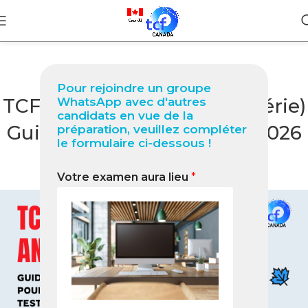
BLOG
Pour rejoindre un groupe
TCF Canada à Annaba (Algérie)
WhatsApp avec d'autres
candidats en vue de la
Guide simple et complet 2026
préparation, veuillez compléter
le formulaire ci-dessous !
pour réussir votre test
Votre examen aura lieu
*
0
Nabil
On janvier 5, 2026