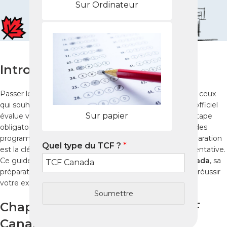
Sur Ordinateur
Introduction
Passer le
TCF Canada
à Annaba est essentiel pour tous ceux
qui souhaitent immigrer ou étudier au Canada. Ce test officiel
Sur papier
évalue vos compétences en français et constitue une étape
obligatoire pour l’immigration ou pour l’admission dans des
programmes académiques au Québec. Une bonne préparation
Quel type du TCF ?
*
est la clé pour
réussir le TCF Canada
dès la première tentative.
Ce guide simple vous explique tout sur le
test TCF Canada
, sa
préparation et les ressources disponibles à Annaba pour réussir
votre examen.
Soumettre
Chapitre 1 – Comprendre le TCF
Canada