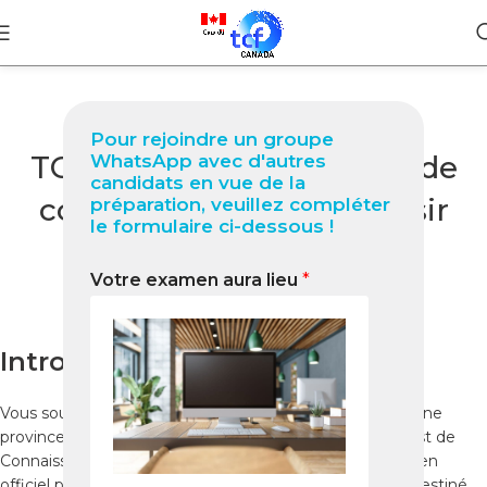
BLOG
Pour rejoindre un groupe
TCF Québec à Lokoja Guide
WhatsApp avec d'autres
candidats en vue de la
complet 2026 pour réussir
préparation, veuillez compléter
le formulaire ci-dessous !
votre test
Votre examen aura lieu
*
0
Nabil
On janvier 2, 2026
Introduction
Vous souhaitez immigrer au Québec ou travailler dans une
province francophone du Canada ? Le
TCF Québec
(Test de
Connaissance du Français pour le Québec) est un examen
officiel permettant d’évaluer votre niveau de français. Destiné