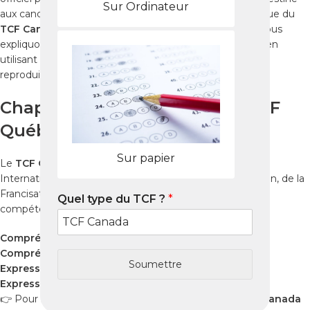
Sur Ordinateur
aux candidats à l’immigration et aux études, il se distingue du
TCF Canada
selon vos objectifs. Dans ce guide, nous vous
expliquons comment réussir le
TCF Québec à Lokoja
, en
utilisant des méthodes efficaces et les
Packs Nabil
, qui
reproduisent des tests identiques à l’examen réel.
Chapitre 1 : Qu’est-ce que le TCF
Québec ?
Sur papier
Le
TCF Québec
est administré par France Éducation
International et reconnu par le Ministère de l’Immigration, de la
Francisation et de l’Intégration (MIFI). Il évalue quatre
Quel type du TCF ?
*
compétences essentielles :
Compréhension orale
Compréhension écrite
Soumettre
Expression orale
Expression écrite
👉 Pour mieux comprendre la différence entre le
TCF Canada