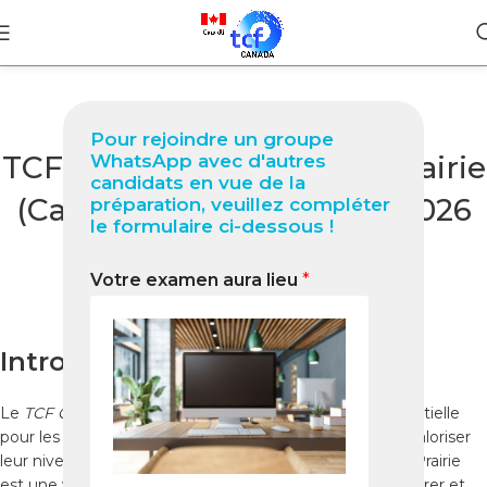
BLOG
Pour rejoindre un groupe
TCF Canada à Portage la Prairie
WhatsApp avec d'autres
candidats en vue de la
(Canada) Guide complet 2026
préparation, veuillez compléter
le formulaire ci-dessous !
pour réussir votre test
Votre examen aura lieu
*
0
Nabil
On janvier 1, 2026
Introduction
Le
TCF Canada à Portage la Prairie
est une étape essentielle
pour les candidats souhaitant immigrer au Canada ou valoriser
leur niveau de français. Située au Manitoba, Portage la Prairie
est une ville accessible et calme, idéale pour se concentrer et