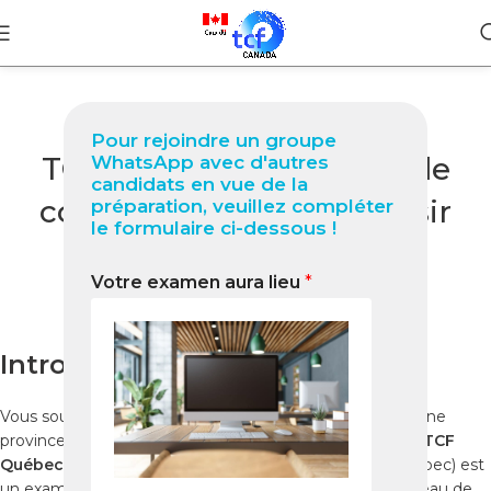
BLOG
Pour rejoindre un groupe
TCF Québec à Ilorin Guide
WhatsApp avec d'autres
candidats en vue de la
complet 2025 pour réussir
préparation, veuillez compléter
le formulaire ci-dessous !
votre test
Votre examen aura lieu
*
0
Nabil
On décembre 29, 2025
Introduction
Vous souhaitez immigrer au Québec ou travailler dans une
province francophone du Canada depuis le Nigeria ? Le
TCF
Québec
(Test de Connaissance du Français pour le Québec) est
un examen officiel indispensable pour évaluer votre niveau de