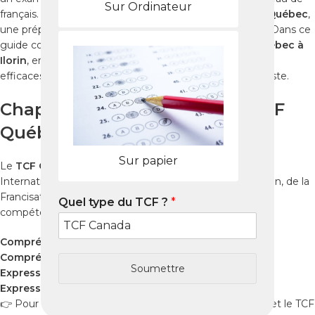
Sur Ordinateur
français. Que vous prépariez le
TCF Canada
ou le
TCF Québec
,
une préparation rigoureuse est essentielle pour réussir. Dans ce
guide complet, découvrez comment réussir le
TCF Québec à
Ilorin
, en utilisant des ressources fiables, des méthodes
efficaces et les
Packs Nabil
pour un entraînement réaliste.
Chapitre 1 : Qu’est-ce que le TCF
Québec ?
Sur papier
Le
TCF Québec
est administré par France Éducation
International et reconnu par le Ministère de l’Immigration, de la
Francisation et de l’Intégration (MIFI). Il évalue vos
Quel type du TCF ?
*
compétences dans quatre domaines :
Compréhension orale
Compréhension écrite
Soumettre
Expression orale
Expression écrite
👉 Pour comprendre la différence entre le TCF Canada et le TCF