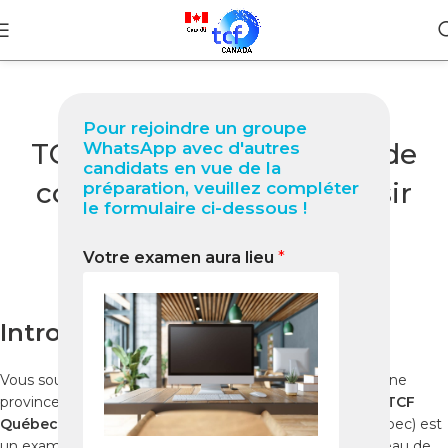
BLOG
Pour rejoindre un groupe
TCF Québec à Akure Guide
WhatsApp avec d'autres
candidats en vue de la
complet 2025 pour réussir
préparation, veuillez compléter
le formulaire ci-dessous !
votre test
Votre examen aura lieu
*
0
Nabil
On décembre 29, 2025
Introduction
Vous souhaitez immigrer au Québec ou travailler dans une
province francophone du Canada depuis le Nigeria ? Le
TCF
Québec
(Test de Connaissance du Français pour le Québec) est
un examen officiel indispensable pour évaluer votre niveau de