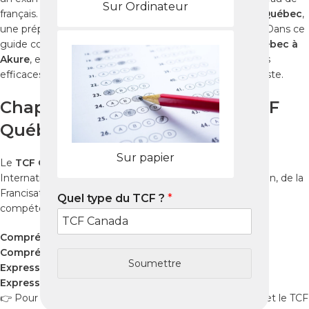
Sur Ordinateur
français. Que vous prépariez le
TCF Canada
ou le
TCF Québec
,
une préparation rigoureuse est essentielle pour réussir. Dans ce
guide complet, découvrez comment réussir le
TCF Québec à
Akure
, en utilisant des ressources fiables, des méthodes
efficaces et les
Packs Nabil
pour un entraînement réaliste.
Chapitre 1 : Qu’est-ce que le TCF
Québec ?
Sur papier
Le
TCF Québec
est administré par France Éducation
International et reconnu par le Ministère de l’Immigration, de la
Francisation et de l’Intégration (MIFI). Il évalue vos
Quel type du TCF ?
*
compétences dans quatre domaines :
Compréhension orale
Compréhension écrite
Soumettre
Expression orale
Expression écrite
👉 Pour comprendre la différence entre le TCF Canada et le TCF