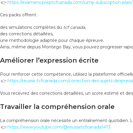
👉
https://examens.preptcfcanada.com/iump-subscription-plan/
Ces packs offrent :
des simulations complètes du
tcf canada
,
des corrections détaillées,
une méthodologie adaptée pour chaque épreuve.
Ainsi, même depuis Montego Bay, vous pouvez progresser rapi
Améliorer l’expression écrite
Pour renforcer cette compétence, utilisez la plateforme officiell
👉
https://reussir-tcfcanada.com/correction-des-sujets-dexpressi
Vous recevrez des corrections détaillées, un score estimé et des 
Travailler la compréhension orale
La compréhension orale nécessite un entraînement quotidien. La
👉
https://www.youtube.com/@reussirtcfcanada1473