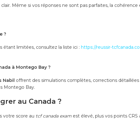
 clair. Même si vos réponses ne sont pas parfaites, la cohérence e
e ?
tant limitées, consultez la liste ici :
https://reussir-tcfcanada
anada à Montego Bay ?
 Nabil
offrent des simulations complètes, corrections détaillées
uis Montego Bay.
igrer au Canada ?
us votre score au
tcf canada exam
est élevé, plus vos points CRS