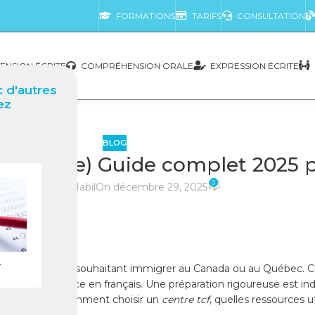
FORMATIONS
TARIFS
CONSULTATION
NSION ÉCRITE
COMPRÉHENSION ORALE
EXPRESSION ÉCRITE
 d'autres
ez
BLOG
maïque) Guide complet 2025 po
0
posté par
Nabil
On décembre 29, 2025
r
idats jamaïcains souhaitant immigrer au Canada ou au Québec. 
 de compétence en français. Une préparation rigoureuse est ind
ntego Bay, comment choisir un
centre tcf
, quelles ressources 