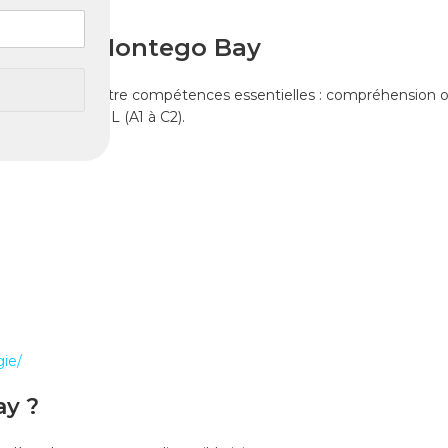
Canada à Montego Bay
al. Il évalue quatre compétences essentielles : compréhension or
n l’échelle CECRL (A1 à C2).
gie/
ay ?