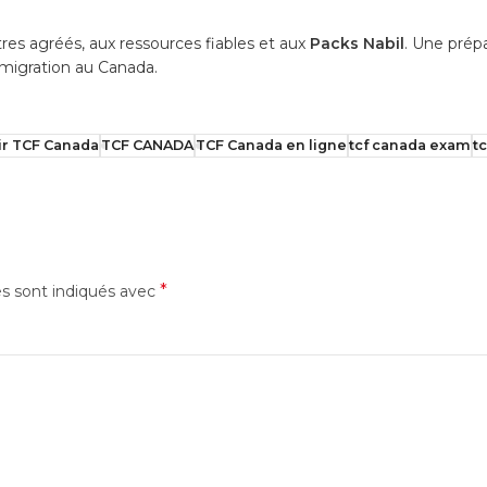
es agréés, aux ressources fiables et aux
Packs Nabil
. Une prép
mmigration au Canada.
ir TCF Canada
TCF CANADA
TCF Canada en ligne
tcf canada exam
t
*
es sont indiqués avec