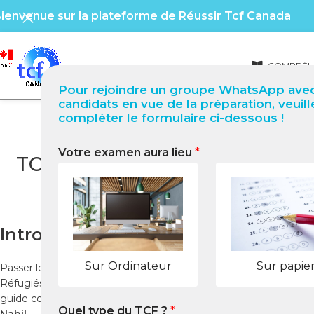
ienvenue sur la plateforme de Réussir Tcf Canada
COMPRÉHE
Pour rejoindre un groupe WhatsApp avec
candidats en vue de la préparation, veuill
compléter le formulaire ci-dessous !
Votre examen aura lieu
*
TCF Canada à Montego Bay (Ja
Introduction
Sur Ordinateur
Sur papie
Passer le
tcf canada
à Montego Bay est essentiel pour les cand
Réfugiés et Citoyenneté Canada (IRCC) comme preuve officielle
guide complet vous explique le déroulement du
tcf canada
à Mo
Quel type du TCF ?
*