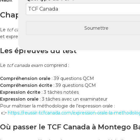
Nabil
.
Chapitre 1 : Déroulement du TCF 
Soumettre
Le
tcf canada
à Montego Bay suit le format standard internation
et expression orale. Chaque section contribue au score final selo
Les épreuves du test
Le
tcf canada exam
comprend :
Compréhension orale
: 39 questions QCM
Compréhension écrite
: 39 questions QCM
Expression écrite
: 3 tâches notées
Expression orale
: 3 tâches avec un examinateur
Pour maîtriser la méthodologie de l’expression orale :
👉
https://reussir-tcfcanada.com/expression-orale-la-methodolo
Où passer le TCF Canada à Montego B