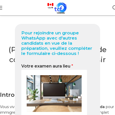
BLOG
Pour rejoindre un groupe
TCF Canada à Papeete
WhatsApp avec d'autres
candidats en vue de la
(Polynésie française) Guide
préparation, veuillez compléter
le formulaire ci-dessous !
complet 2025 pour réussir
Votre examen aura lieu
*
votre test
0
Nabil
On décembre 16, 2025
Introduction
Vous vivez à
Papeete
et souhaitez
passer le TCF Canada
pour
immigrer, étudier ou travailler au Canada ? Ce guide complet