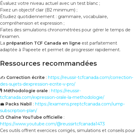
Évaluez votre niveau actuel avec un test blanc ;
Fixez un objectif clair (B2 minimum) ;
Étudiez quotidiennement : grammaire, vocabulaire,
compréhension et expression ;
Faites des simulations chronométrées pour gérer le temps de
l’examen.
La
préparation TCF Canada en ligne
est parfaitement
adaptée à Papeete et permet de progresser rapidement.
Ressources recommandées
✍️
Correction écrite
:
https://reussir-tcfcanada.com/correction-
des-sujets-dexpression-ecrite-v-pro/
🎙️
Méthodologie orale
:
https://reussir-
tcfcanada.com/expression-orale-la-methodologie/
💼
Packs Nabil
:
https://examens.preptcfcanada.com/iump-
subscription-plan/
📺
Chaîne YouTube officielle
:
https://www.youtube.com/@reussirtcfcanada1473
Ces outils offrent exercices corrigés, simulations et conseils pour