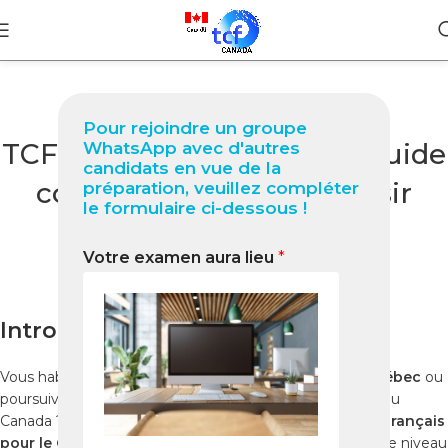
BLOG
Pour rejoindre un groupe
TCF Québec à Dhanbad : Guide
WhatsApp avec d'autres
candidats en vue de la
complet 2025 pour réussir
préparation, veuillez compléter
le formulaire ci-dessous !
votre test
Votre examen aura lieu
*
0
Nabil
On décembre 10, 2025
Introduction
Vous habitez à
Dhanbad
et souhaitez
immigrer au Québec
ou
poursuivre vos études dans une province francophone du
Canada ? Le
TCF Québec (Test de Connaissance du Français
pour le Québec)
est un examen officiel qui certifie votre niveau