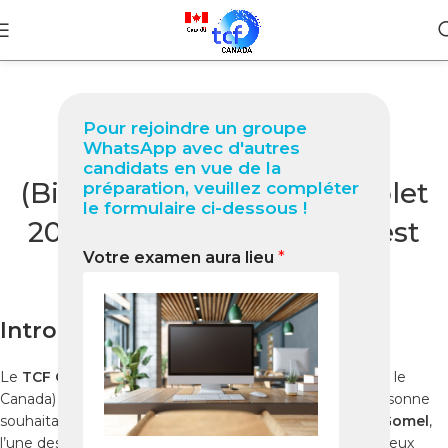
BLOG
Pour rejoindre un groupe
TCF Canada à Gomel
WhatsApp avec d'autres
candidats en vue de la
(Biélorussie) : Guide complet
préparation, veuillez compléter
le formulaire ci-dessous !
2025 pour réussir votre test
Votre examen aura lieu
*
0
Nabil
On décembre 8, 2025
Introduction
Le
TCF Canada
(Test de Connaissance du Français pour le
Canada) est un examen officiel essentiel pour toute personne
souhaitant immigrer, étudier ou travailler au Canada. À
Gomel
,
l’une des plus grandes villes de la
Biélorussie
, de nombreux