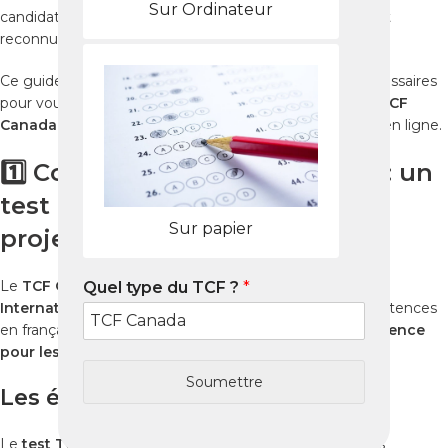
Sur Ordinateur
candidats choisissent de se préparer pour passer ce test
reconnu internationalement.
Ce guide 2025 vous fournit toutes les informations nécessaires
pour vous inscrire, préparer vos épreuves et
réussir le TCF
Canada
grâce aux meilleures méthodes et ressources en ligne.
1️⃣ Comprendre le TCF Canada : un
test indispensable pour votre
Sur papier
projet
Le
TCF Canada
est administré par
France Éducation
Quel type du TCF ?
*
International
et reconnu par
IRCC
. Il évalue vos compétences
en français selon le
Cadre européen commun de référence
pour les langues (CECRL)
.
Soumettre
Les épreuves du TCF Canada
Le
test TCF Canada exam
comprend quatre épreuves