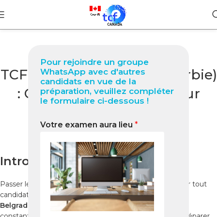
BLOG
Pour rejoindre un groupe
TCF Canada à Belgrade (Serbie)
WhatsApp avec d'autres
candidats en vue de la
: Guide complet 2025 pour
préparation, veuillez compléter
le formulaire ci-dessous !
réussir votre test
Votre examen aura lieu
*
0
Nabil
On novembre 26, 2025
Introduction
Passer le
TCF Canada
est une étape indispensable pour tout
candidat souhaitant immigrer ou étudier au Canada. À
Belgrade
, la demande pour le
test TCF Canada
est en
constante croissance. Il est donc essentiel de bien se préparer