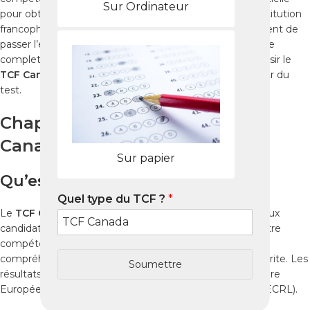
Sur Ordinateur
pour obtenir votre visa ou votre admission dans une institution
francophone. À Graz, plusieurs centres officiels permettent de
passer l’examen dans des conditions optimales. Ce guide
complet vous explique tout ce qu’il faut savoir pour réussir le
TCF Canada
, de la préparation aux stratégies pour le jour du
test.
Chapitre 1 : Comprendre le TCF
Canada à Graz
Sur papier
Qu’est-ce que le TCF Canada ?
Quel type du TCF ?
*
Le
TCF Canada
est un test officiel de français destiné aux
candidats à l’immigration et aux étudiants. Il évalue quatre
compétences principales : compréhension orale,
compréhension écrite, expression orale et expression écrite. Les
Soumettre
résultats permettent de situer votre niveau selon le Cadre
Européen Commun de Référence pour les Langues (CECRL).