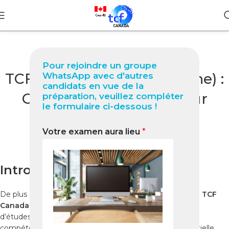
BLOG
Pour rejoindre un groupe
TCF Canada à Graz (Autriche) :
WhatsApp avec d'autres
candidats en vue de la
Guide complet 2025 pour
préparation, veuillez compléter
le formulaire ci-dessous !
réussir votre test
Votre examen aura lieu
*
0
Nabil
On novembre 21, 2025
Introduction
De plus en plus de candidats à Graz souhaitent passer le
TCF
Canada
afin de concrétiser leur projet d’immigration ou
d’études au Canada. Le
test TCF Canada
évalue vos
compétences en français et constitue une étape essentielle