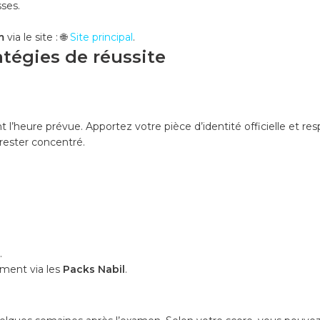
sses.
m
via le site :
🌐
Site principal
.
atégies de réussite
l’heure prévue. Apportez votre pièce d’identité officielle et r
rester concentré.
.
mment via les
Packs Nabil
.