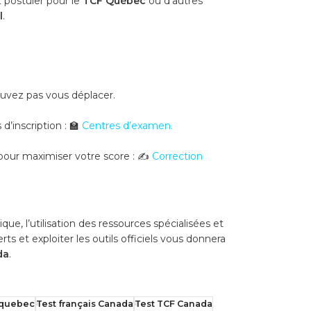
 postuler pour le
TCF Québec
ou d’autres
l
.
pouvez pas vous déplacer.
 d’inscription :
🏫
Centres d’examen
.
 pour maximiser votre score :
✍️
Correction
e, l’utilisation des ressources spécialisées et
erts et exploiter les outils officiels vous donnera
da
.
 quebec
Test français Canada
Test TCF Canada