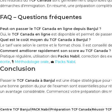
Les résultats du
TCF Canada
sont généralement disponibles que
démarches d’immigration. En résumé, une préparation complète 
FAQ – Questions fréquentes
Peut-on passer le TCF Canada en ligne depuis Banjul ?
Oui, le
TCF Canada en ligne
est disponible et permet de passer 
Quel est le coût moyen du TCF Canada à Banjul ?
Le tarif varie selon le centre et le format choisi. Il est conseillé de
Comment améliorer rapidement son score au TCF Canada ?
Pratique régulière, utilisation des
Packs Nabil
, correction des e
écrite
,
🎙️
Méthodologie orale
,
💼
Packs Nabil
.
Conclusion
Passer le
TCF Canada à Banjul
est une étape stratégique pour v
une bonne gestion du jour de l’examen sont essentielles pour ré
un avantage considérable. Commencez votre préparation dès m
Centre TCF Banjul
PACK Nabil
Préparation TCF Canada
Réussir TC