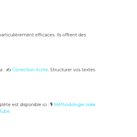
articulièrement efficaces. Ils offrent des
a :
✍️
Correction écrite
. Structurer vos textes
ète est disponible ici :
🎙️
Méthodologie orale
.
uTube
.