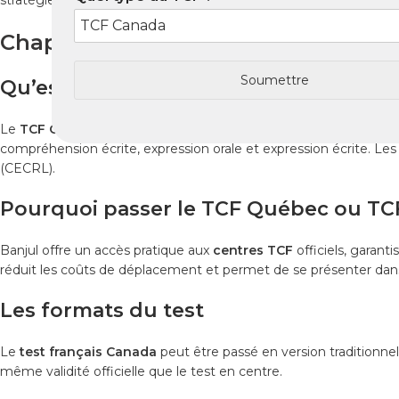
stratégies pour le jour du test.
Chapitre 1 : Comprendre le TCF Can
Soumettre
Qu’est-ce que le TCF Canada ?
Le
TCF Canada
est un test officiel de français destiné aux cand
compréhension écrite, expression orale et expression écrite. 
(CECRL).
Pourquoi passer le TCF Québec ou TCF
Banjul offre un accès pratique aux
centres TCF
officiels, garant
réduit les coûts de déplacement et permet de se présenter dans 
Les formats du test
Le
test français Canada
peut être passé en version traditionnel
même validité officielle que le test en centre.