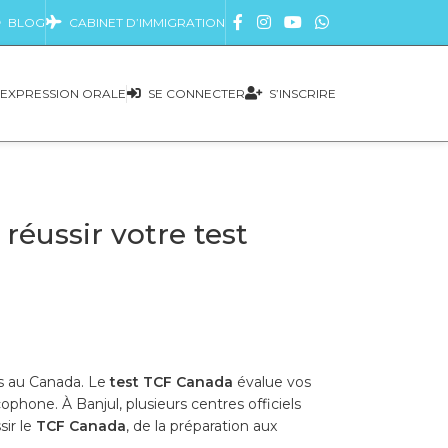
BLOG
CABINET D’IMMIGRATION
EXPRESSION ORALE
SE CONNECTER
S’INSCRIRE
éussir votre test
es au Canada. Le
test TCF Canada
évalue vos
phone. À Banjul, plusieurs centres officiels
sir le
TCF Canada
, de la préparation aux