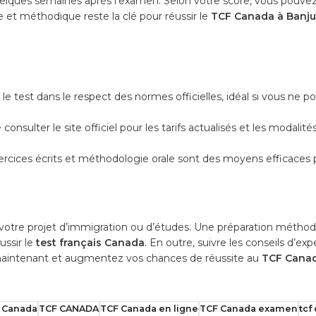
lques semaines après l’examen. Selon votre score, vous pouvez
et méthodique reste la clé pour réussir le
TCF Canada à Banju
le test dans le respect des normes officielles, idéal si vous ne 
 consulter le site officiel pour les tarifs actualisés et les modalités
xercices écrits et méthodologie orale sont des moyens efficaces
otre projet d’immigration ou d’études. Une préparation méthodiqu
ussir le
test français Canada
. En outre, suivre les conseils d’exp
aintenant et augmentez vos chances de réussite au
TCF Cana
F Canada
TCF CANADA
TCF Canada en ligne
TCF Canada examen
tcf