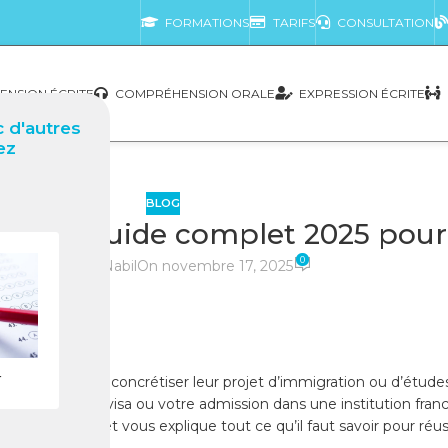
FORMATIONS
TARIFS
CONSULTATION
NSION ÉCRITE
COMPRÉHENSION ORALE
EXPRESSION ÉCRITE
 d'autres
ez
BLOG
ie) : Guide complet 2025 pour r
0
posté par
Nabil
On novembre 17, 2025
r
F Canada
pour concrétiser leur projet d’immigration ou d’étud
obtenir votre visa ou votre admission dans une institution franco
 guide complet vous explique tout ce qu’il faut savoir pour réus