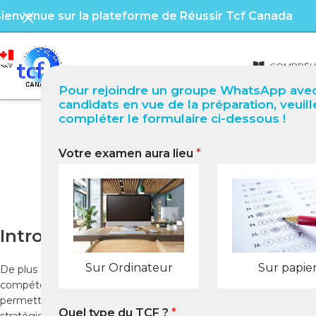
ienvenue sur la plateforme de Réussir Tcf Canada
COMPRÉHE
Pour rejoindre un groupe WhatsApp avec
candidats en vue de la préparation, veuill
compléter le formulaire ci-dessous !
Votre examen aura lieu
*
TCF Canada à Banjul (Gamb
Introduction
Sur Ordinateur
Sur papie
De plus en plus de candidats en Gambie souhaitent passer le
TC
compétences en français et constitue une étape essentielle pour 
permettent de passer l’examen dans les meilleures conditions. Ce
Quel type du TCF ?
*