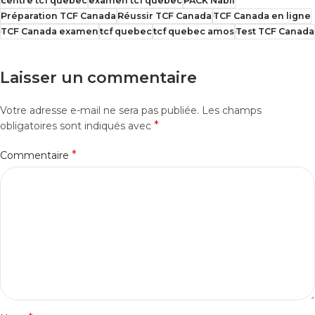
centre tcf quebec
examen tcf quebec
PACK Nabil
Préparation TCF Canada
Réussir TCF Canada
TCF Canada en ligne
TCF Canada examen
tcf quebec
tcf quebec amos
Test TCF Canada
Laisser un commentaire
Votre adresse e-mail ne sera pas publiée.
Les champs
*
obligatoires sont indiqués avec
*
Commentaire