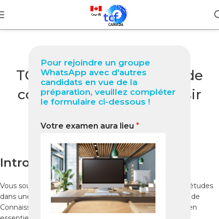
BLOG
Pour rejoindre un groupe
TCF Québec à Amos Guide
WhatsApp avec d'autres
candidats en vue de la
complet 2025 pour réussir
préparation, veuillez compléter
le formulaire ci-dessous !
votre test
Votre examen aura lieu
*
0
Nabil
On novembre 11, 2025
Introduction
Vous souhaitez immigrer au Québec ou poursuivre vos études
dans une province francophone ? Le
TCF Québec
(Test de
Connaissance du Français pour le Québec) est un examen
essentiel pour évaluer votre niveau de français.