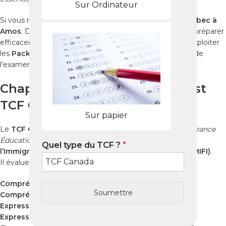
Sur Ordinateur
Si vous résidez à
Amos
, vous pouvez passer le
TCF Québec à
Amos
. Dans ce guide, nous vous expliquons comment préparer
efficacement le test, quels outils utiliser et comment exploiter
les
Packs Nabil
, qui reproduisent fidèlement le format de
l’examen officiel.
Chapitre 1 : Présentation du test
TCF Québec
Sur papier
Le
TCF Québec
est un examen officiel administré par
France
Éducation International
et reconnu par le
Ministère de
Quel type du TCF ?
*
l’Immigration, de la Francisation et de l’Intégration (MIFI)
.
Il évalue quatre compétences essentielles :
Compréhension orale
Soumettre
Compréhension écrite
Expression orale
Expression écrit