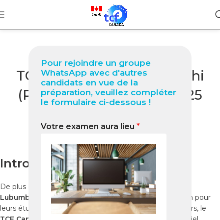
BLOG
Pour rejoindre un groupe
TCF Canada à Lubumbashi
WhatsApp avec d'autres
candidats en vue de la
(RDC) Guide complet 2025
préparation, veuillez compléter
le formulaire ci-dessous !
pour réussir votre test
Votre examen aura lieu
*
0
Nabil
On novembre 10, 2025
Introduction
De plus en plus d’étudiants, professionnels et familles à
Lubumbashi
envisagent le
Canada
comme destination pour
leurs études, leur carrière ou leur avenir. Dans ce parcours, le
TCF Canada
joue un rôle essentiel : il s’agit du test officiel