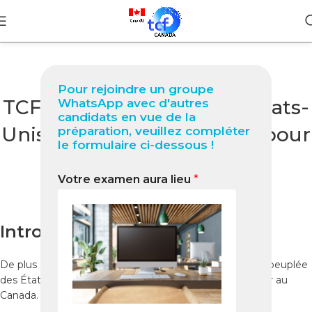
BLOG
Pour rejoindre un groupe
TCF Canada à New York (États-
WhatsApp avec d'autres
candidats en vue de la
Unis) Guide complet 2025 pour
préparation, veuillez compléter
le formulaire ci-dessous !
réussir votre test
Votre examen aura lieu
*
0
Nabil
On novembre 8, 2025
Introduction
De plus en plus de candidats à
New York
, la ville la plus peuplée
des États-Unis, souhaitent étudier, travailler ou immigrer au
Canada.