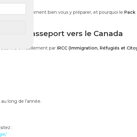
da à Alger
, comment bien vous y préparer, et pourquoi le
Pack 
– Votre passeport vers le Canada
 reconnu officiellement par
IRCC (Immigration, Réfugiés et Cit
au long de l’année.
isitez :
gie/