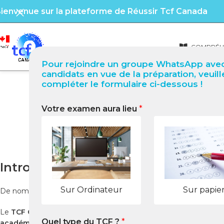
ienvenue sur la plateforme de Réussir Tcf Canada
COMPRÉHE
Pour rejoindre un groupe WhatsApp avec
candidats en vue de la préparation, veuill
compléter le formulaire ci-dessous !
Votre examen aura lieu
*
TCF Canada à Alger 
Introduction
Sur Ordinateur
Sur papie
De nombreux candidats à
Alger
, capitale de l’Algérie, souhaiten
Le
TCF Canada (Test de Connaissance du Français)
est l’éta
Quel type du TCF ?
*
académique
.