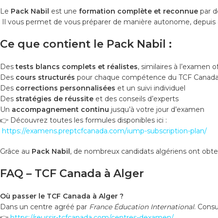
Le
Pack Nabil
est une
formation complète et reconnue
par d
Il vous permet de vous préparer de manière autonome, depuis 
Ce que contient le Pack Nabil :
Des
tests blancs complets et réalistes
, similaires à l’examen of
Des
cours structurés
pour chaque compétence du TCF Canad
Des
corrections personnalisées
et un suivi individuel
Des
stratégies de réussite
et des conseils d’experts
Un
accompagnement continu
jusqu’à votre jour d’examen
👉 Découvrez toutes les formules disponibles ici :
https://examens.preptcfcanada.com/iump-subscription-plan/
Grâce au
Pack Nabil
, de nombreux candidats algériens ont obte
FAQ – TCF Canada à Alger
Où passer le TCF Canada à Alger ?
Dans un centre agréé par
France Éducation International
. Consu
👉
https://reussir-tcfcanada.com/centres-dexamen/