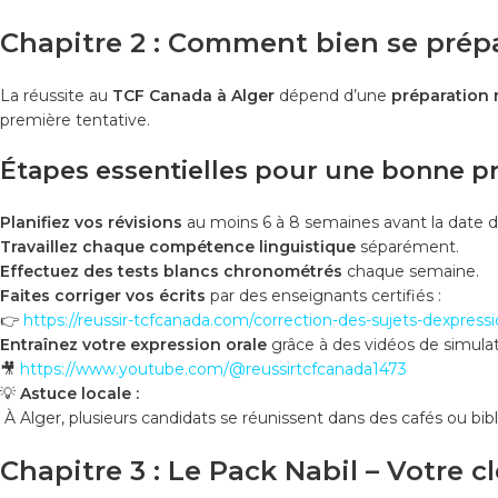
Chapitre 2 : Comment bien se prép
La réussite au
TCF Canada à Alger
dépend d’une
préparation 
première tentative.
Étapes essentielles pour une bonne pr
Planifiez vos révisions
au moins 6 à 8 semaines avant la date 
Travaillez chaque compétence linguistique
séparément.
Effectuez des tests blancs chronométrés
chaque semaine.
Faites corriger vos écrits
par des enseignants certifiés :
👉
https://reussir-tcfcanada.com/correction-des-sujets-dexpressi
Entraînez votre expression orale
grâce à des vidéos de simulat
🎥
https://www.youtube.com/@reussirtcfcanada1473
💡
Astuce locale :
À Alger, plusieurs candidats se réunissent dans des cafés ou bibliot
Chapitre 3 : Le Pack Nabil – Votre c