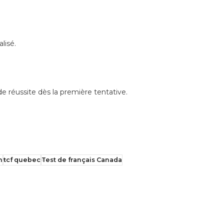
lisé.
e réussite dès la première tentative.
n
tcf quebec
Test de français Canada