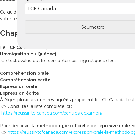
Ce guide complet vous explique
comment passer le TCF Cana
votre test en 2025.
Soumettre
Chapitre 1 : Le TCF Canada à Alger 
Le
TCF Canada
, créé par
France Éducation International
, est
l’Immigration du Québec)
.
Ce test évalue quatre compétences linguistiques clés :
Compréhension orale
Compréhension écrite
Expression orale
Expression écrite
À Alger, plusieurs
centres agréés
proposent le TCF Canada tout 
👉 Consultez la liste complète ici :
https://reussir-tcfcanada.com/centres-dexamen/
Pour découvrir la
méthodologie officielle de l’épreuve orale
, v
👉
https://reussir-tcfcanada.com/expression-orale-la-methodolo