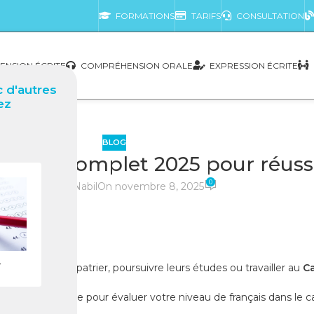
FORMATIONS
TARIFS
CONSULTATION
NSION ÉCRITE
COMPRÉHENSION ORALE
EXPRESSION ÉCRITE
 d'autres
ez
BLOG
Guide complet 2025 pour réussi
0
posté par
Nabil
On novembre 8, 2025
r
t aujourd’hui s’expatrier, poursuivre leurs études ou travailler au
C
pe incontournable pour évaluer votre niveau de français dans le 