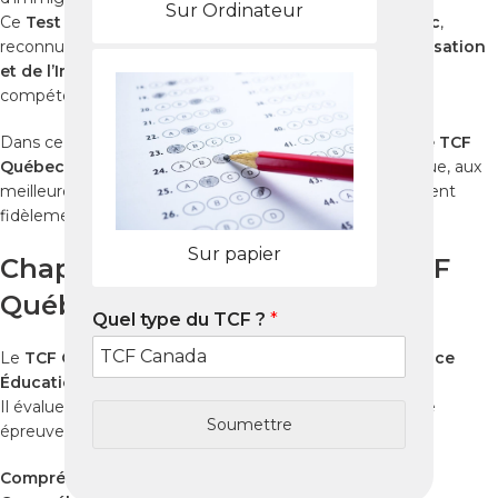
Sur Ordinateur
Ce
Test de Connaissance du Français pour le Québec
,
reconnu par le
Ministère de l’Immigration, de la Francisation
et de l’Intégration (MIFI)
, certifie officiellement vos
compétences linguistiques.
Dans ce guide complet, découvrez comment
réussir le TCF
Québec à Brossard
grâce à une préparation méthodique, aux
meilleures ressources et aux
Packs Nabil
, qui reproduisent
fidèlement les conditions de l’examen officiel.
Sur papier
Chapitre 1 : Qu’est-ce que le TCF
Québec ?
Quel type du TCF ?
*
Le
TCF Québec
est un examen officiel élaboré par
France
Éducation International
.
Il évalue vos compétences linguistiques à travers quatre
Soumettre
épreuves :
Compréhension orale