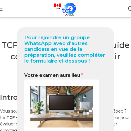
BLOG
Pour rejoindre un groupe
TCF Québec à Brossard : Guide
WhatsApp avec d'autres
candidats en vue de la
complet 2025 pour réussir
préparation, veuillez compléter
le formulaire ci-dessous !
votre test
Votre examen aura lieu
*
0
Nabil
On novembre 4, 2025
Introduction
Vous souhaitez vous installer, étudier ou travailler au Québec ?
Le
TCF Québec à Brossard
est une étape incontournable pour
évaluer votre niveau de français et renforcer votre dossier
d’immigration.