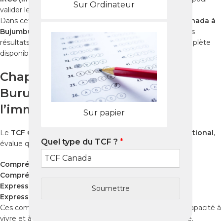
Sur Ordinateur
valider le niveau de français des candidats.
Dans cet article, découvrez comment passer le
TCF Canada à
Bujumbura
, où vous inscrire, et comment maximiser vos
résultats grâce au
Pack Nabil
, la préparation la plus complète
disponible en ligne.
Chapitre 1 : Le TCF Canada au
Burundi – Une étape clé vers
l’immigration
Sur papier
Le
TCF Canada
, élaboré par
France Éducation International
,
Quel type du TCF ?
*
évalue quatre compétences linguistiques :
Compréhension orale
,
Compréhension écrite
,
Expression orale
,
Soumettre
Expression écrite
.
Ces compétences permettent à
IRCC
d’évaluer votre capacité à
vivre et à travailler dans un environnement francophone.