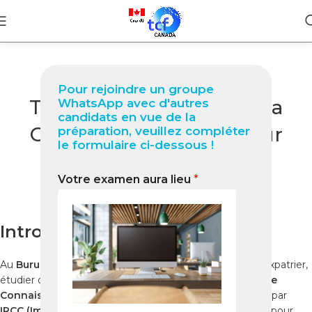
BLOG
Pour rejoindre un groupe
TCF Canada à Bujumbura
WhatsApp avec d'autres
candidats en vue de la
Guide complet 2025 pour
préparation, veuillez compléter
le formulaire ci-dessous !
réussir votre test
Votre examen aura lieu
*
0
Nabil
On octobre 30, 2025
Introduction
Au
Burundi
, de plus en plus de candidats souhaitent s’expatrier,
étudier ou travailler au
Canada
. Le
TCF Canada (Test de
Connaissance du Français)
est l’examen officiel exigé par
IRCC (Immigration, Réfugiés et Citoyenneté Canada)
pour