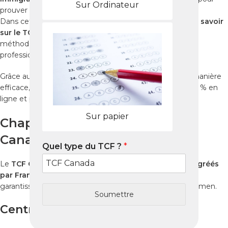
Sur Ordinateur
prouver vos compétences linguistiques.
Dans cet article, nous vous expliquons
tout ce qu’il faut savoir
sur le TCF Canada à Kinshasa
: centres d’examen,
méthodologie, conseils de préparation et solutions
professionnelles pour obtenir un score élevé.
Grâce au
Pack Nabil
, vous pouvez préparer le test de manière
efficace, depuis la RDC, avec un accompagnement 100 % en
ligne et personnalisé.
Sur papier
Chapitre 1 : Où Passer le TCF
Canada à Kinshasa ?
Quel type du TCF ?
*
Le
TCF Canada
est disponible dans plusieurs
centres agréés
par France Éducation International
à
Kinshasa
, qui
garantissent un déroulement officiel et sécurisé de l’examen.
Soumettre
Centres agréés à Kinshasa