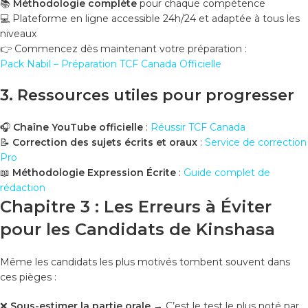
📚
Méthodologie complète
pour chaque compétence
💻 Plateforme en ligne accessible 24h/24 et adaptée à tous les
niveaux
👉 Commencez dès maintenant votre préparation :
Pack Nabil – Préparation TCF Canada Officielle
3. Ressources utiles pour progresser
🎧
Chaîne YouTube officielle
:
Réussir TCF Canada
📝
Correction des sujets écrits et oraux
:
Service de correction
Pro
📖
Méthodologie Expression Écrite
:
Guide complet de
rédaction
Chapitre 3 : Les Erreurs à Éviter
pour les Candidats de Kinshasa
Même les candidats les plus motivés tombent souvent dans
ces pièges :
❌
Sous-estimer la partie orale
→ C’est le test le plus noté par