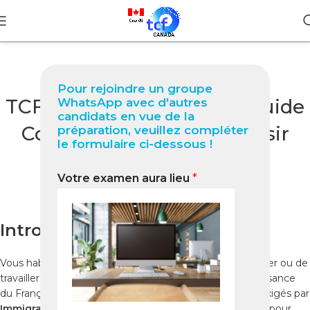
BLOG
Pour rejoindre un groupe
TCF Canada à Kinshasa : Guide
WhatsApp avec d'autres
candidats en vue de la
Complet 2025 pour Réussir
préparation, veuillez compléter
le formulaire ci-dessous !
Votre Test Officiel
Votre examen aura lieu
*
0
Nabil
On octobre 22, 2025
Introduction
Vous habitez à
Kinshasa
et vous rêvez de vivre, d’étudier ou de
travailler au
Canada
? Le
TCF Canada
(Test de Connaissance
du Français pour le Canada) est l’un des examens clés exigés par
Immigration, Réfugiés et Citoyenneté Canada (IRCC)
pour