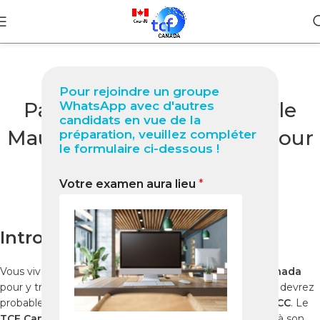
BLOG
Pour rejoindre un groupe
Passer le TCF Canada à l’île
WhatsApp avec d'autres
candidats en vue de la
Maurice : Guide Complet pour
préparation, veuillez compléter
le formulaire ci-dessous !
2025
Votre examen aura lieu
*
0
Nabil
On octobre 5, 2025
Introduction
Vous vivez à
l’île Maurice
et souhaitez
immigrer au Canada
pour y travailler, étudier ou rejoindre votre famille ? Vous devrez
probablement passer un test de français reconnu par
IRCC
. Le
TCF Canada
est l’un des plus prisés, notamment grâce à son