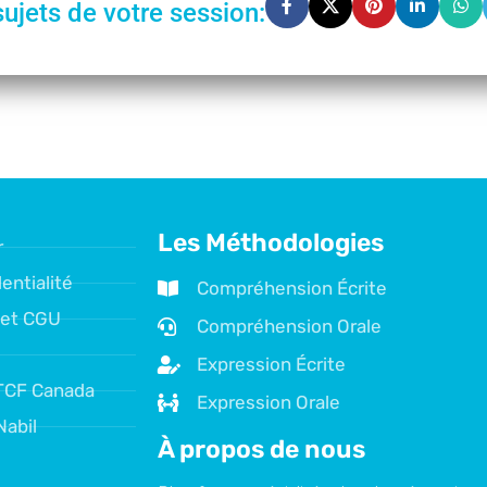
sujets de votre session:
Les Méthodologies
r
entialité
Compréhension Écrite
 et CGU
Compréhension Orale
Expression Écrite
TCF Canada
Expression Orale
Nabil
À propos de nous