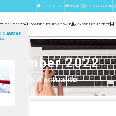
FORMATIONS
TARIFS
CONSULTATION
NSION ÉCRITE
COMPRÉHENSION ORALE
EXPRESSION ÉCRITE
 d'autres
ez
eptember 2022
Sujets d'actualité
r