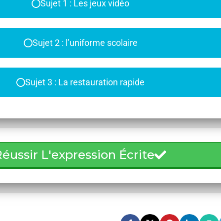
Sujet 1 : Les jeux vidéo
Sujet 2 : l’uniforme scolaire
Sujet 3 : La restauration rapide
éussir L'expression Écrite