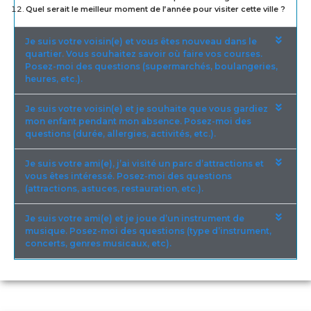
Quel serait le meilleur moment de l’année pour visiter cette ville ?
Je suis votre voisin(e) et vous êtes nouveau dans le
quartier. Vous souhaitez savoir où faire vos courses.
Posez-moi des questions (supermarchés, boulangeries,
heures, etc.).
Je suis votre voisin(e) et je souhaite que vous gardiez
mon enfant pendant mon absence. Posez-moi des
questions (durée, allergies, activités, etc.).
Je suis votre ami(e), j’ai visité un parc d’attractions et
vous êtes intéressé. Posez-moi des questions
(attractions, astuces, restauration, etc.).
Je suis votre ami(e) et je joue d’un instrument de
musique. Posez-moi des questions (type d’instrument,
concerts, genres musicaux, etc).