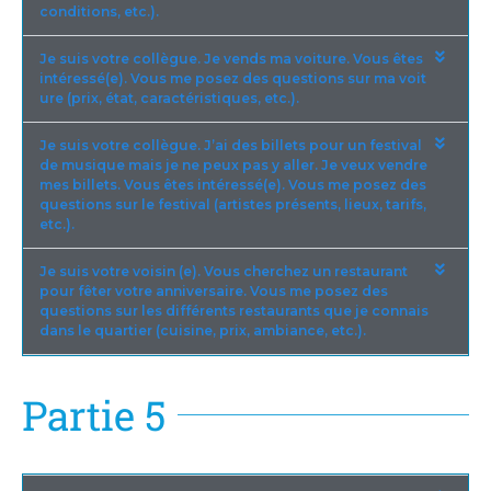
conditions, etc.).
Je suis votre collègue. Je vends ma voiture. Vous êtes
intéressé(e). Vous me posez des questions sur ma voit
ure (prix, état, caractéristiques, etc.).
Je suis votre collègue. J’ai des billets pour un festival
de musique mais je ne peux pas y aller. Je veux vendre
mes billets. Vous êtes intéressé(e). Vous me posez des
questions sur le festival (artistes présents, lieux, tarifs,
etc.).
Je suis votre voisin (e). Vous cherchez un restaurant
pour fêter votre anniversaire. Vous me posez des
questions sur les différents restaurants que je connais
dans le quartier (cuisine, prix, ambiance, etc.).
Partie 5