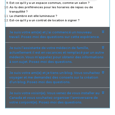
Est-ce qu’il y a un espace commun, comme un salon ?
As-tu des préférences pour les horaires de repas ou de
tranquillité ?
La chambre est-elle lumineuse ?
Est-ce qu’il y a un contrat de location à signer ?
Je suis votre ami(e) et j’ai commencé un nouveau
travail. Posez-moi des questions sur cette expérience.
Je suis l’assistante de votre médecin de famille,
actuellement il est en vacances et remplacé par un autre
médecin. Vous m’appelez pour obtenir des informations
à son sujet. Posez-moi des questions.
Je suis votre ami(e) et je tiens un blog. Vous souhaitez
voyager et me demandez des conseils sur la création
d’un blog. Posez-moi des questions.
Je suis votre voisin(e). Vous venez de vous installer au
Canada et vous souhaitez organiser l’anniversaire de
votre conjoint(e). Posez-moi des questions.