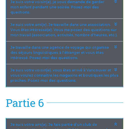
Je suis votre voisin(e), je vous demande de garder
mon enfant pendant une soirée. Posez-moi des
questions.
Je suis votre ami(e). Je travaille dans une association.
Vous êtes intéressé(e). Vous me posez des questions sur
mon travail (association, activités, nombre d’heures, etc.).
Je travaille dans une agence de voyage qui organise
des séjours linguistiques à l’étranger et vous êtes
intéressé. Posez-moi des questions.
Je suis votre voisin(e), vous êtes arrivé à Vancouver et
vous voulez connaître les magasins et boutiques les plus
proches. Posez-moi des questions.
Partie 6
Je suis votre ami(e). Je fais partie d’un club de