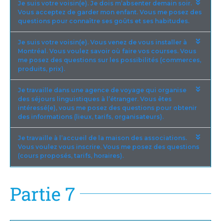
Je suis votre voisin(e). Je dois m’absenter demain soir.
Vous acceptez de garder mon enfant. Vous me posez des
questions pour connaître ses goûts et ses habitudes.
Je suis votre voisin(e). Vous venez de vous installer à
Montréal. Vous voulez savoir où faire vos courses. Vous
me posez des questions sur les possibilités (commerces,
produits, prix).
Je travaille dans une agence de voyage qui organise
des séjours linguistiques à l’étranger. Vous êtes
intéressé(e), vous me posez des questions pour obtenir
des informations (lieux, tarifs, organisateurs).
Je travaille à l’accueil de la maison des associations.
Vous voulez vous inscrire. Vous me posez des questions
(cours proposés, tarifs, horaires).
Partie 7