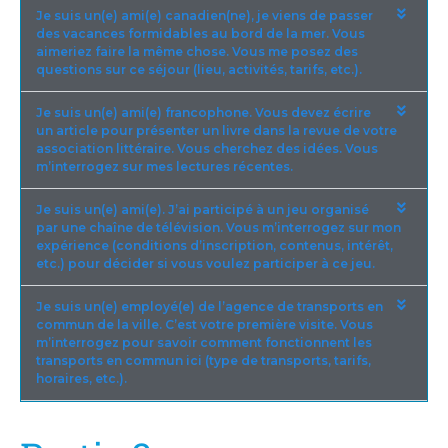
Je suis un(e) ami(e) canadien(ne), je viens de passer
des vacances formidables au bord de la mer. Vous
aimeriez faire la même chose. Vous me posez des
questions sur ce séjour (lieu, activités, tarifs, etc.).
Je suis un(e) ami(e) francophone. Vous devez écrire
un article pour présenter un livre dans la revue de votre
association littéraire. Vous cherchez des idées. Vous
m’interrogez sur mes lectures récentes.
Je suis un(e) ami(e). J’ai participé à un jeu organisé
par une chaîne de télévision. Vous m’interrogez sur mon
expérience (conditions d’inscription, contenus, intérêt,
etc.) pour décider si vous voulez participer à ce jeu.
Je suis un(e) employé(e) de l’agence de transports en
commun de la ville. C’est votre première visite. Vous
m’interrogez pour savoir comment fonctionnent les
transports en commun ici (type de transports, tarifs,
horaires, etc.).