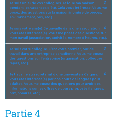
Je suis un(e) de vos collègues. Je loue ma maison
pendant les vacances d’été. Cela vous intéresse. Vous me
posez des questions sur la maison (nombre de pièces,
environnement, prix, etc.).
Je suis votre ami(e). Je travaille dans une association.
Vous êtes intéressé(e). Vous me posez des questions sur
mon travail (association, activités, nombre d’heures, etc.).
Je suis votre collègue. C’est votre premier jour de
travail dans une entreprise canadienne. Vous me posez
des questions sur l’entreprise (organisation, collègues,
repas, etc.).
Je travaille au secrétariat d’une université à Calgary.
Vous êtes intéressé(e) par nos cours de langues pour
adultes. Vous me posez des questions pour avoir des
informations sur les offres de cours proposés (langues,
prix, horaires, etc.).
Partie 4