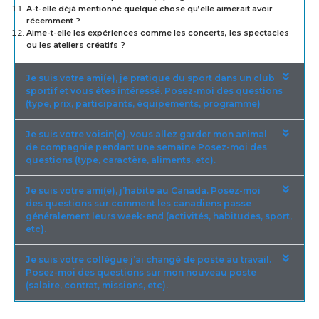
A-t-elle déjà mentionné quelque chose qu’elle aimerait avoir
récemment ?
Aime-t-elle les expériences comme les concerts, les spectacles
ou les ateliers créatifs ?
Je suis votre ami(e), je pratique du sport dans un club
sportif et vous êtes intéressé. Posez-moi des questions
(type, prix, participants, équipements, programme)
Je suis votre voisin(e), vous allez garder mon animal
de compagnie pendant une semaine Posez-moi des
questions (type, caractère, aliments, etc).
Je suis votre ami(e), j’habite au Canada. Posez-moi
des questions sur comment les canadiens passe
généralement leurs week-end (activités, habitudes, sport,
etc).
Je suis votre collègue j’ai changé de poste au travail.
Posez-moi des questions sur mon nouveau poste
(salaire, contrat, missions, etc).