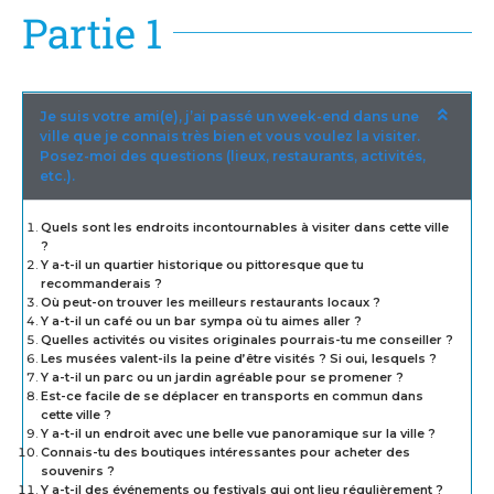
Partie 1
Je suis votre ami(e), j’ai passé un week-end dans une
ville que je connais très bien et vous voulez la visiter.
Posez-moi des questions (lieux, restaurants, activités,
etc.).
Quels sont les endroits incontournables à visiter dans cette ville
?
Y a-t-il un quartier historique ou pittoresque que tu
recommanderais ?
Où peut-on trouver les meilleurs restaurants locaux ?
Y a-t-il un café ou un bar sympa où tu aimes aller ?
Quelles activités ou visites originales pourrais-tu me conseiller ?
Les musées valent-ils la peine d’être visités ? Si oui, lesquels ?
Y a-t-il un parc ou un jardin agréable pour se promener ?
Est-ce facile de se déplacer en transports en commun dans
cette ville ?
Y a-t-il un endroit avec une belle vue panoramique sur la ville ?
Connais-tu des boutiques intéressantes pour acheter des
souvenirs ?
Y a-t-il des événements ou festivals qui ont lieu régulièrement ?