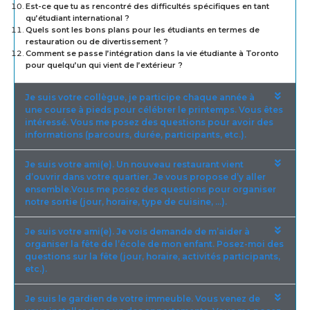
Est-ce que tu as rencontré des difficultés spécifiques en tant
qu’étudiant international ?
Quels sont les bons plans pour les étudiants en termes de
restauration ou de divertissement ?
Comment se passe l’intégration dans la vie étudiante à Toronto
pour quelqu’un qui vient de l’extérieur ?
Je suis votre collègue, je participe chaque année à
une course à pieds pour célébrer le printemps. Vous êtes
intéressé. Vous me posez des questions pour avoir des
informations (parcours, durée, participants, etc.).
Je suis votre ami(e). Un nouveau restaurant vient
d’ouvrir dans votre quartier. Je vous propose d’y aller
ensemble.Vous me posez des questions pour organiser
notre sortie (jour, horaire, type de cuisine, …).
Je suis votre ami(e). Je vois demande de m’aider à
organiser la fête de l’école de mon enfant. Posez-moi des
questions sur la fête (jour, horaire, activités participants,
etc.).
Je suis le gardien de votre immeuble. Vous venez de