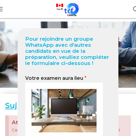
Pour rejoindre un groupe
Mai 2025
WhatsApp avec d'autres
candidats en vue de la
préparation, veuillez compléter
Sujets d'actualité
le formulaire ci-dessous !
Votre examen aura lieu
*
Sujets d'actualités Mai 2025
Attention !
Ces contenus sont basés sur des sujets réels ! Ils ne sont