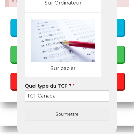
×
pas les originaux.
Sur Ordinateur
Corrections
Formations
Sur papier
Exemples Corrigés
Quel type du TCF ?
*
Tâche 2
Soumettre